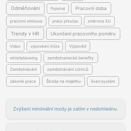
Odměňování
Pracovní doba
Pojistné
pracovní smlouva
práce přesčas
směrnice EU
Trendy v HR
Ukončení pracovního poměru
Video
výpovědní lhůta
Výpověď
whistleblowing
zaměstnanecké benefity
Zaměstnávání
zaměstnávání cizinců
Škoda na majetku
zákoník práce
švarcsystém
Zvýšení minimální mzdy je zatím v nedohlednu