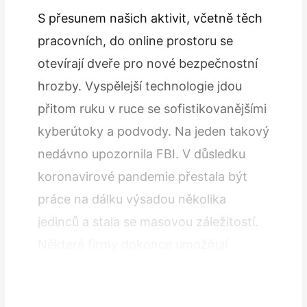
S přesunem našich aktivit, včetně těch
pracovních, do online prostoru se
otevírají dveře pro nové bezpečnostní
hrozby. Vyspělejší technologie jdou
přitom ruku v ruce se sofistikovanějšími
kyberútoky a podvody. Na jeden takový
nedávno upozornila FBI. V důsledku
koronavirové pandemie přestala být
práce na dálku výsadou několika
jedinců a stala se masovou záležitostí.
Některé firmy dokonce umožňují
absolvovat všechna kola výběrového
řízení na dálku. A právě…