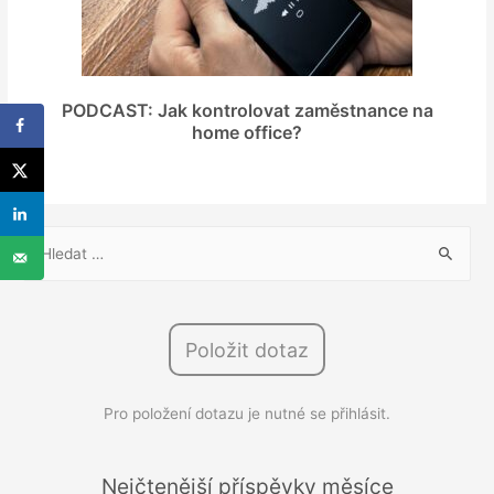
PODCAST: Jak kontrolovat zaměstnance na
home office?
V
y
h
l
Položit dotaz
e
d
Pro položení dotazu je nutné se přihlásit.
á
v
á
Nejčtenější příspěvky měsíce