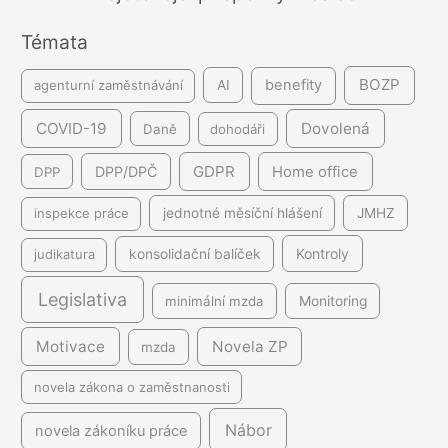
n
Témata
í
BOZP
benefity
agenturní zaměstnávání
AI
COVID-19
Dovolená
Daně
dohodáři
GDPR
DPP/DPČ
Home office
DPP
inspekce práce
jednotné měsíční hlášení
JMHZ
Kontroly
judikatura
konsolidační balíček
Legislativa
minimální mzda
Monitoring
Motivace
Novela ZP
mzda
novela zákona o zaměstnanosti
Nábor
novela zákoníku práce