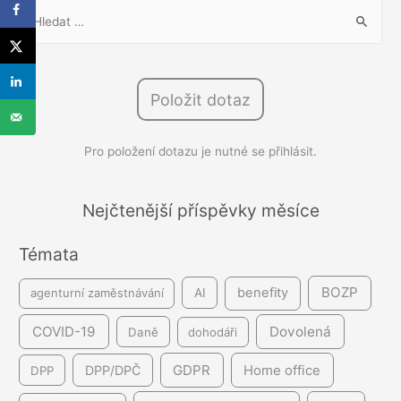
V
y
h
l
Položit dotaz
e
d
Pro položení dotazu je nutné se přihlásit.
á
v
á
Nejčtenější příspěvky měsíce
n
Témata
í
BOZP
benefity
agenturní zaměstnávání
AI
COVID-19
Dovolená
Daně
dohodáři
GDPR
DPP/DPČ
Home office
DPP