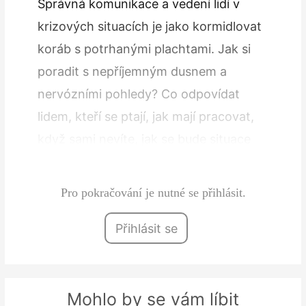
Správná komunikace a vedení lidí v
krizových situacích je jako kormidlovat
koráb s potrhanými plachtami. Jak si
poradit s nepříjemným dusnem a
nervózními pohledy? Co odpovídat
lidem, kteří se ptají, jak mají pracovat,
když sami nevíte, jak se bude situace
vyvíjet?
Pro pokračování je nutné se přihlásit.
Přihlásit se
Mohlo by se vám líbit