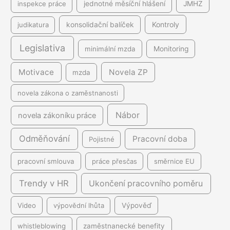
inspekce práce
jednotné měsíční hlášení
JMHZ
Kontroly
judikatura
konsolidační balíček
Legislativa
minimální mzda
Monitoring
Motivace
Novela ZP
mzda
novela zákona o zaměstnanosti
Nábor
novela zákoníku práce
Odměňování
Pracovní doba
Pojistné
pracovní smlouva
práce přesčas
směrnice EU
Trendy v HR
Ukončení pracovního poměru
Video
výpovědní lhůta
Výpověď
whistleblowing
zaměstnanecké benefity