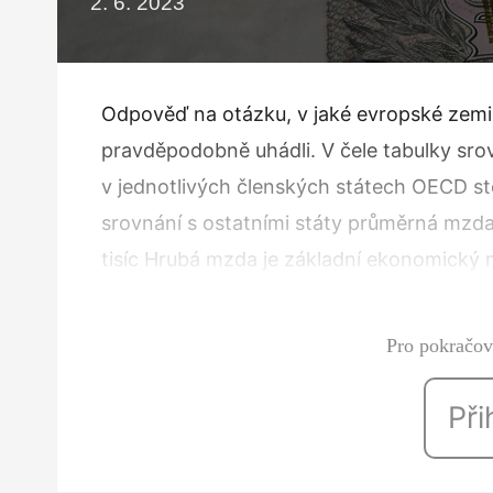
2. 6. 2023
Odpověď na otázku, v jaké evropské zemi
pravděpodobně uhádli. V čele tabulky sr
v jednotlivých členských státech OECD sto
srovnání s ostatními státy průměrná mzd
tisíc Hrubá mzda je základní ekonomický 
pouze výši mzdy před zdaněním. Mají-li 
Pro pokračová
Při