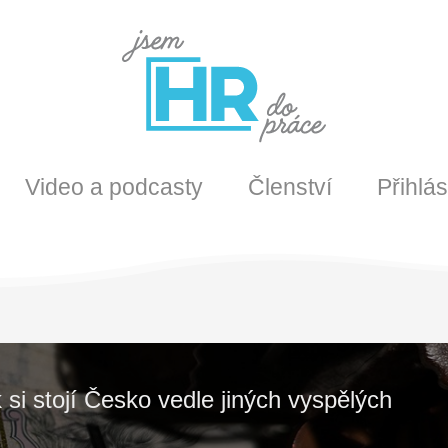
Video a podcasty
Členství
Přihlás
i stojí Česko vedle jiných vyspělých