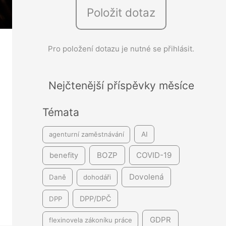
Položit dotaz
e
d
á
Pro položení dotazu je nutné se přihlásit.
v
á
Nejčtenější příspěvky měsíce
n
í
Témata
agenturní zaměstnávání
AI
BOZP
COVID-19
benefity
Dovolená
Daně
dohodáři
DPP/DPČ
DPP
GDPR
flexinovela zákoníku práce