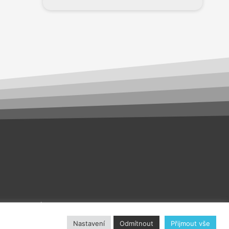
akt
O nás
Nastavení
Odmítnout
Přijmout vše