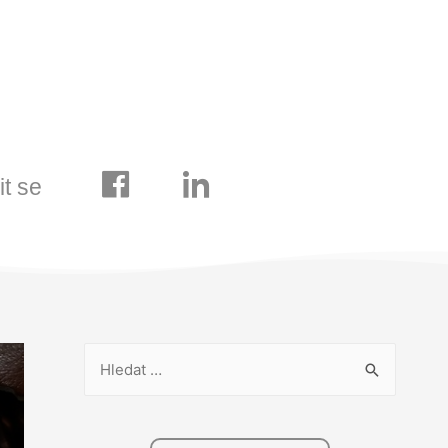
it se
V
y
h
l