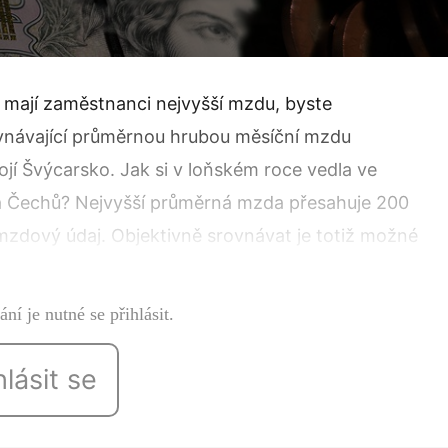
 mají zaměstnanci nejvyšší mzdu, byste
ovnávající průměrnou hrubou měsíční mzdu
jí Švýcarsko. Jak si v loňském roce vedla ve
a Čechů? Nejvyšší průměrná mzda přesahuje 200
mzdový údaj. Objektivně srovnávat je totiž možné
dva zaměstnanci…
ní je nutné se přihlásit.
hlásit se