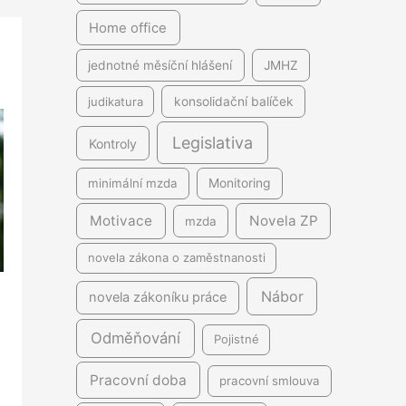
Home office
jednotné měsíční hlášení
JMHZ
judikatura
konsolidační balíček
Legislativa
Kontroly
minimální mzda
Monitoring
Motivace
Novela ZP
mzda
novela zákona o zaměstnanosti
Nábor
novela zákoníku práce
Odměňování
Pojistné
Pracovní doba
pracovní smlouva