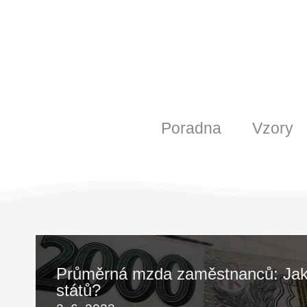
Poradna
Vzory
Průměrná mzda zaměstnanců: Jak s
států?