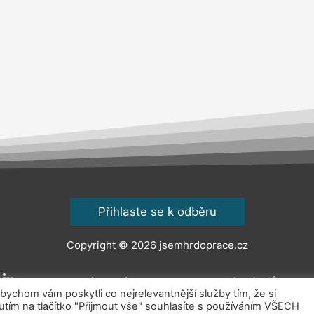
Přihlaste se k odběru
Copyright © 2026
jsemhrdoprace.cz
Obchodní podmínky
Ochrana osobních údajů
Kont
chom vám poskytli co nejrelevantnější služby tím, že si
ím na tlačítko "Přijmout vše" souhlasíte s používáním VŠECH