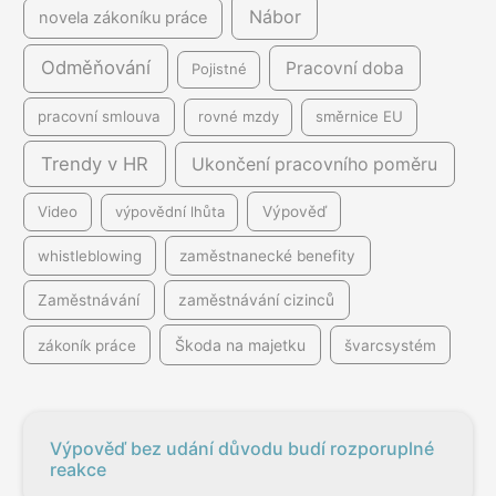
Nábor
novela zákoníku práce
Odměňování
Pracovní doba
Pojistné
pracovní smlouva
rovné mzdy
směrnice EU
Trendy v HR
Ukončení pracovního poměru
Video
výpovědní lhůta
Výpověď
whistleblowing
zaměstnanecké benefity
Zaměstnávání
zaměstnávání cizinců
Škoda na majetku
zákoník práce
švarcsystém
Výpověď bez udání důvodu budí rozporuplné
reakce