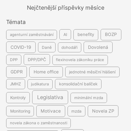
á
Nejčtenější příspěvky měsíce
n
Témata
í
BOZP
benefity
agenturní zaměstnávání
AI
COVID-19
Dovolená
Daně
dohodáři
DPP/DPČ
DPP
flexinovela zákoníku práce
GDPR
Home office
jednotné měsíční hlášení
JMHZ
judikatura
konsolidační balíček
Legislativa
Kontroly
minimální mzda
Motivace
Novela ZP
Monitoring
mzda
novela zákona o zaměstnanosti