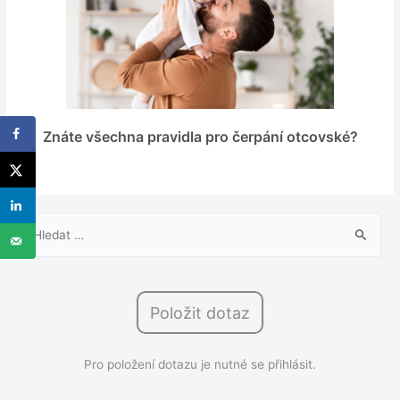
Znáte všechna pravidla pro čerpání otcovské?
V
y
h
l
Položit dotaz
e
d
Pro položení dotazu je nutné se přihlásit.
á
v