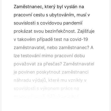
Zaměstnanec, který byl vyslán na
pracovní cestu s ubytováním, musí v
souvislosti s covidovou pandemií
prokázat svou bezinfekčnost. Zajišťuje
v takovém případě test na covid-19
zaměstnavatel, nebo zaměstnanec? A
lze testování mimo pracovní dobu
považovat za přesčas? Zaměstnavatel
je povinen poskytnout zaměstnanci
náhradu výdajů, které mu vznikly v
souvislosti s výkonem práce na
pracovní cestě. Běžně se jedná
například o jízdní výdaje, stravné či