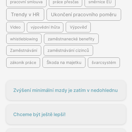
pracovní smlouva
práce přesčas
směrnice EU
Trendy v HR
Ukončení pracovního poměru
Video
výpovědní lhůta
Výpověď
whistleblowing
zaměstnanecké benefity
Zaměstnávání
zaměstnávání cizinců
Škoda na majetku
zákoník práce
švarcsystém
Zvýšení minimální mzdy je zatím v nedohlednu
Chceme být ještě lepší!