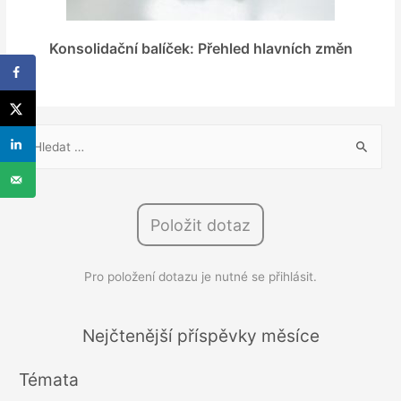
Konsolidační balíček: Přehled hlavních změn
V
y
h
l
Položit dotaz
e
d
Pro položení dotazu je nutné se přihlásit.
á
v
á
Nejčtenější příspěvky měsíce
n
Témata
í