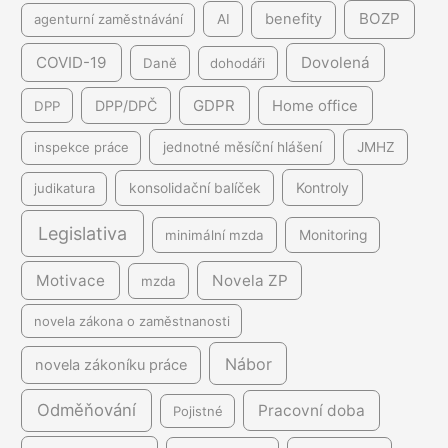
BOZP
benefity
agenturní zaměstnávání
AI
COVID-19
Dovolená
Daně
dohodáři
GDPR
DPP/DPČ
Home office
DPP
inspekce práce
jednotné měsíční hlášení
JMHZ
Kontroly
judikatura
konsolidační balíček
Legislativa
minimální mzda
Monitoring
Motivace
Novela ZP
mzda
novela zákona o zaměstnanosti
Nábor
novela zákoníku práce
Odměňování
Pracovní doba
Pojistné