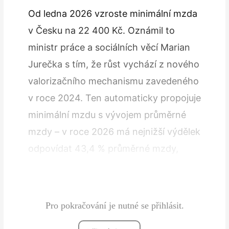
Od ledna 2026 vzroste minimální mzda
v Česku na 22 400 Kč. Oznámil to
ministr práce a sociálních věcí Marian
Jurečka s tím, že růst vychází z nového
valorizačního mechanismu zavedeného
v roce 2024. Ten automaticky propojuje
minimální mzdu s vývojem průměrné
mzdy – v roce 2026 má nejnižší výdělek
odpovídat 43,4 % průměrné mzdy,
kterou Ministerstvo financí pro tento
rok odhaduje na 51 497…
Pro pokračování je nutné se přihlásit.