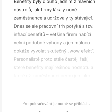
Benefity byly dlouho jedním z hlavních
nástrojů, jak firmy lákaly nové
zaměstnance a udržovaly ty stávající.
Dnes se ale pracovní trh potýká s tzv.
inflací benefitů – většina firem nabízí
velmi podobné výhody a jen máloco
dokáže vyvolat skutečný „wow efekt“.
Personalisté proto stále častěji řeší,
které benefity mají reálnou hodnotu a
které už zaměstnanci berou jen jako
samozřejmý standard. Typickým
příkladem jsou stravenky, cafeterie…
Pro pokračování je nutné se přihlásit.