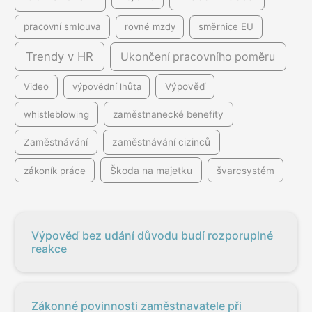
pracovní smlouva
rovné mzdy
směrnice EU
Trendy v HR
Ukončení pracovního poměru
Video
výpovědní lhůta
Výpověď
whistleblowing
zaměstnanecké benefity
Zaměstnávání
zaměstnávání cizinců
Škoda na majetku
zákoník práce
švarcsystém
Výpověď bez udání důvodu budí rozporuplné
reakce
Zákonné povinnosti zaměstnavatele při