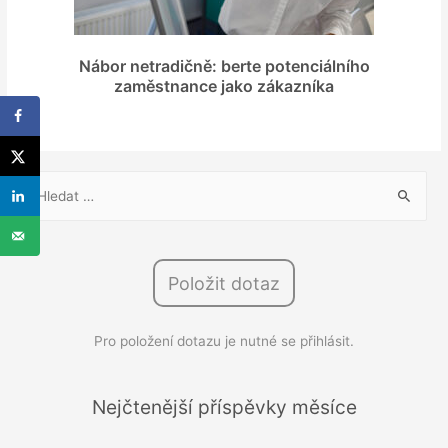
Nábor netradičně: berte potenciálního
zaměstnance jako zákazníka
V
y
h
l
Položit dotaz
e
d
Pro položení dotazu je nutné se přihlásit.
á
v
á
Nejčtenější příspěvky měsíce
n