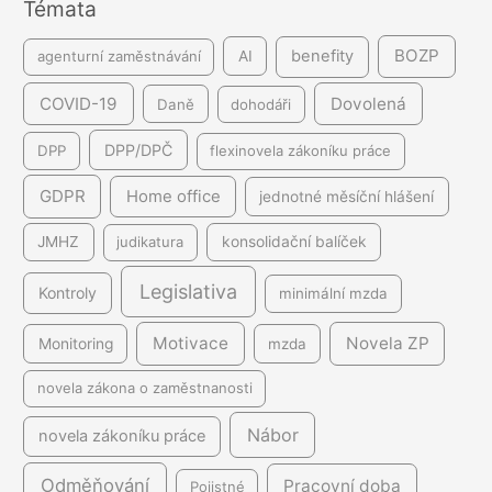
Témata
í
BOZP
benefity
agenturní zaměstnávání
AI
COVID-19
Dovolená
Daně
dohodáři
DPP/DPČ
DPP
flexinovela zákoníku práce
GDPR
Home office
jednotné měsíční hlášení
JMHZ
judikatura
konsolidační balíček
Legislativa
Kontroly
minimální mzda
Motivace
Novela ZP
Monitoring
mzda
novela zákona o zaměstnanosti
Nábor
novela zákoníku práce
Odměňování
Pracovní doba
Pojistné