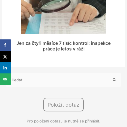
Jen za čtyři měsíce 7 tisíc kontrol: inspekce
práce je letos v ráži
V
y
h
l
Položit dotaz
e
d
Pro položení dotazu je nutné se přihlásit.
á