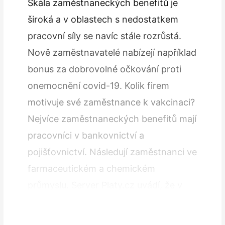
Škála zaměstnaneckých benefitů je
široká a v oblastech s nedostatkem
pracovní síly se navíc stále rozrůstá.
Nově zaměstnavatelé nabízejí například
bonus za dobrovolné očkování proti
onemocnění covid-19. Kolik firem
motivuje své zaměstnance k vakcinaci?
Nejvíce zaměstnaneckých benefitů mají
pracovníci v bankovnictví a
pojišťovnictví. Následují zaměstnanci ve
farmaceutickém a chemickém
průmyslu. Server Platy.cz uvádí, že v
loňském roce pouze 7 % zaměstnanců
v bankovnictví nečerpalo žádnou…