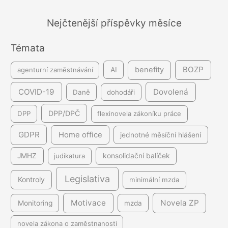
v
á
Nejčtenější příspěvky měsíce
n
Témata
í
BOZP
benefity
agenturní zaměstnávání
AI
COVID-19
Dovolená
Daně
dohodáři
DPP/DPČ
DPP
flexinovela zákoníku práce
GDPR
Home office
jednotné měsíční hlášení
JMHZ
judikatura
konsolidační balíček
Legislativa
Kontroly
minimální mzda
Motivace
Novela ZP
Monitoring
mzda
novela zákona o zaměstnanosti