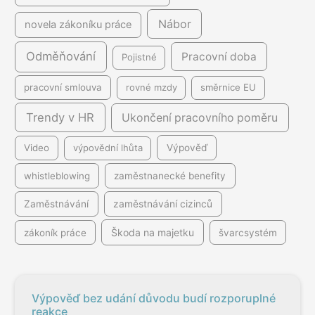
Nábor
novela zákoníku práce
Odměňování
Pracovní doba
Pojistné
pracovní smlouva
rovné mzdy
směrnice EU
Trendy v HR
Ukončení pracovního poměru
Video
výpovědní lhůta
Výpověď
whistleblowing
zaměstnanecké benefity
Zaměstnávání
zaměstnávání cizinců
Škoda na majetku
zákoník práce
švarcsystém
Výpověď bez udání důvodu budí rozporuplné
reakce