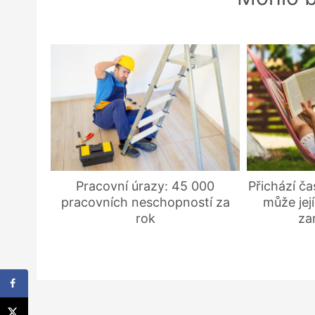
Pracovní úrazy: 45 000
Přichází ča
pracovních neschopností za
může jej
rok
za