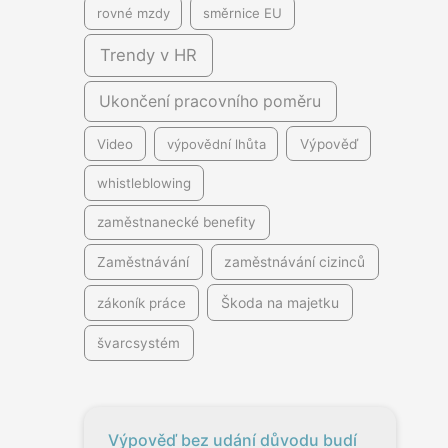
rovné mzdy
směrnice EU
Trendy v HR
Ukončení pracovního poměru
Video
výpovědní lhůta
Výpověď
whistleblowing
zaměstnanecké benefity
Zaměstnávání
zaměstnávání cizinců
Škoda na majetku
zákoník práce
švarcsystém
Výpověď bez udání důvodu budí