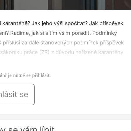
karanténě? Jak jeho výši spočítat? Jak příspěvek
ení? Radíme, jak si s tím vším poradit. Podmínky
K přísluší za dále stanovených podmínek příspěvek
 zákoníku práce (ZP) z důvodu nařízené karantény
ebo odměny…
ní je nutné se přihlásit.
hlásit se
y se vám líbit