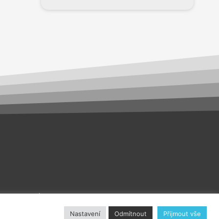
akt
O nás
Nastavení
Odmítnout
Přijmout vše