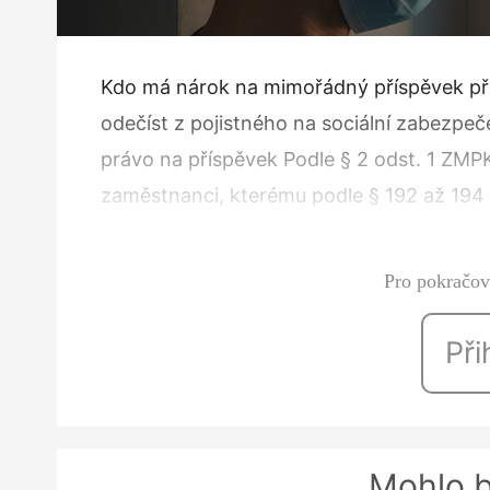
Kdo má nárok na mimořádný příspěvek při 
odečíst z pojistného na sociální zabezpeč
právo na příspěvek Podle § 2 odst. 1 ZMP
zaměstnanci, kterému podle § 192 až 194
vzniklo právo na náhradu mzdy, platu n
Pro pokračová
Při
Mohlo b