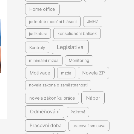
Home office
jednotné měsíční hlášení
JMHZ
judikatura
konsolidační balíček
Legislativa
Kontroly
minimální mzda
Monitoring
Motivace
Novela ZP
mzda
novela zákona o zaměstnanosti
Nábor
novela zákoníku práce
Odměňování
Pojistné
Pracovní doba
pracovní smlouva