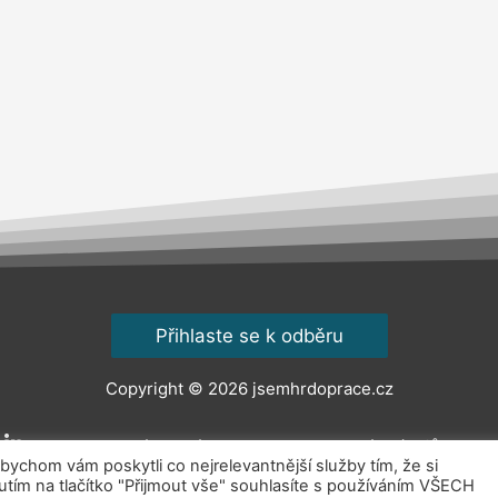
Přihlaste se k odběru
Copyright © 2026
jsemhrdoprace.cz
Obchodní podmínky
Ochrana osobních údajů
Kont
chom vám poskytli co nejrelevantnější služby tím, že si
ím na tlačítko "Přijmout vše" souhlasíte s používáním VŠECH