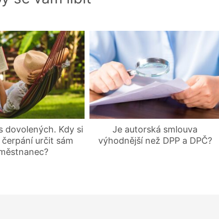
s dovolených. Kdy si
Je autorská smlouva
í čerpání určit sám
výhodnější než DPP a DPČ?
městnanec?