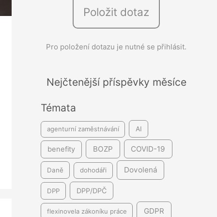
Položit dotaz
e
d
á
Pro položení dotazu je nutné se přihlásit.
v
á
Nejčtenější příspěvky měsíce
n
í
Témata
agenturní zaměstnávání
AI
BOZP
COVID-19
benefity
Dovolená
Daně
dohodáři
DPP/DPČ
DPP
GDPR
flexinovela zákoníku práce