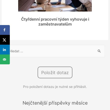
Čtyřdenní pracovní týden vyhovuje i
zaměstnavatelům
V
y
h
l
Položit dotaz
e
d
Pro položení dotazu je nutné se přihlásit.
á
v
á
Nejčtenější příspěvky měsíce
n