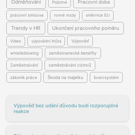
Odměňování
Pracovní doba
Pojistné
pracovní smlouva
rovné mzdy
směrnice EU
Trendy v HR
Ukončení pracovního poměru
Video
výpovědní lhůta
Výpověď
whistleblowing
zaměstnanecké benefity
Zaměstnávání
zaměstnávání cizinců
Škoda na majetku
zákoník práce
švarcsystém
Výpověď bez udání důvodu budí rozporuplné
reakce