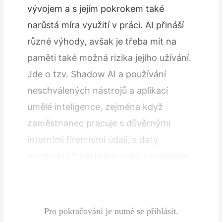
vývojem a s jejím pokrokem také
narůstá míra využití v práci. AI přináší
různé výhody, avšak je třeba mít na
paměti také možná rizika jejího užívání.
Jde o tzv. Shadow AI a používání
neschválených nástrojů a aplikací
umělé inteligence, zejména když
zaměstnanec pracuje s důvěrnými
interními firemními údaji, s daty
obchodních partnerů nebo s osobními
údaji klientů a zaměstnanců.Tato rizika
narůstají…
Pro pokračování je nutné se přihlásit.