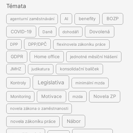
Témata
í
BOZP
benefity
agenturní zaměstnávání
AI
COVID-19
Dovolená
Daně
dohodáři
DPP/DPČ
DPP
flexinovela zákoníku práce
GDPR
Home office
jednotné měsíční hlášení
JMHZ
judikatura
konsolidační balíček
Legislativa
Kontroly
minimální mzda
Motivace
Novela ZP
Monitoring
mzda
novela zákona o zaměstnanosti
Nábor
novela zákoníku práce