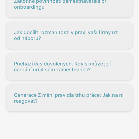
Zákonné povinnosti zaměstnavatele při
onboardingu
Jak docílit rozmanitosti v praxi vaší firmy už
od náboru?
Přichází čas dovolených. Kdy si může její
čerpání určit sám zaměstnanec?
Generace Z mění pravidla trhu práce: Jak na ni
reagovat?