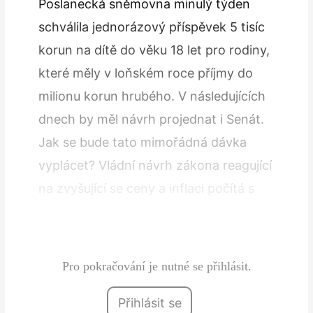
Poslanecká sněmovna minulý týden
schválila jednorázový příspěvek 5 tisíc
korun na dítě do věku 18 let pro rodiny,
které měly v loňském roce příjmy do
milionu korun hrubého. V následujících
dnech by měl návrh projednat i Senát.
Jak se bude tato mimořádná dávka
vyplácet? Vládní návrh zákona reagující
na zvyšující se ceny a inflaci počítá s
tím, že domácnostem s přídavky na
děti bude příspěvek…
Pro pokračování je nutné se přihlásit.
Přihlásit se