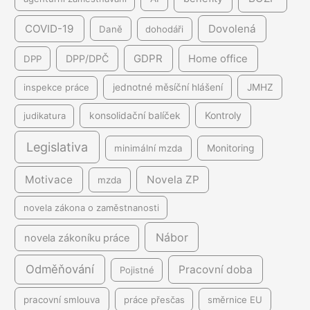
COVID-19
Dovolená
Daně
dohodáři
GDPR
DPP/DPČ
Home office
DPP
inspekce práce
jednotné měsíční hlášení
JMHZ
Kontroly
judikatura
konsolidační balíček
Legislativa
minimální mzda
Monitoring
Motivace
Novela ZP
mzda
novela zákona o zaměstnanosti
Nábor
novela zákoníku práce
Odměňování
Pracovní doba
Pojistné
pracovní smlouva
práce přesčas
směrnice EU