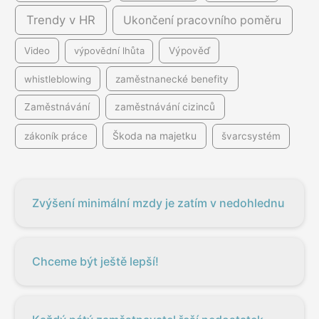
Trendy v HR
Ukončení pracovního poměru
Video
výpovědní lhůta
Výpověď
whistleblowing
zaměstnanecké benefity
Zaměstnávání
zaměstnávání cizinců
Škoda na majetku
zákoník práce
švarcsystém
Zvýšení minimální mzdy je zatím v nedohlednu
Chceme být ještě lepší!