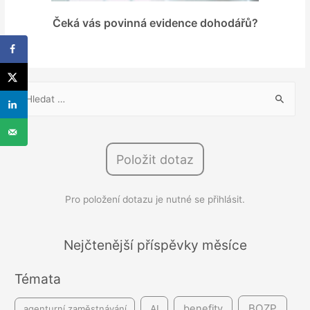
Čeká vás povinná evidence dohodářů?
V
y
h
l
Položit dotaz
e
d
Pro položení dotazu je nutné se přihlásit.
á
v
á
Nejčtenější příspěvky měsíce
n
Témata
í
BOZP
benefity
agenturní zaměstnávání
AI