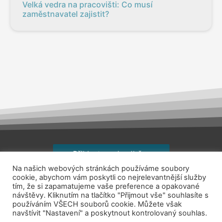
Velká vedra na pracovišti: Co musí
zaměstnavatel zajistit?
Přihlaste se k odběru
Na našich webových stránkách používáme soubory
Copyright © 2026
jsemhrdoprace.cz
cookie, abychom vám poskytli co nejrelevantnější služby
tím, že si zapamatujeme vaše preference a opakované
návštěvy. Kliknutím na tlačítko "Přijmout vše" souhlasíte s
Obchodní podmínky
používáním VŠECH souborů cookie. Můžete však
navštívit "Nastavení" a poskytnout kontrolovaný souhlas.