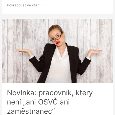
Nová
Pokračovat ve čtení »
definice
švarcsystému
se
blíží.
(Ne)jen
platformová
práce
pod
přísnější
kontrolou
státu
Novinka: pracovník, který
není „ani OSVČ ani
zaměstnanec“