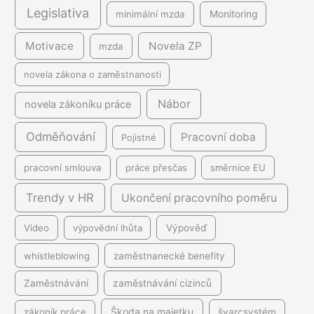
Legislativa
minimální mzda
Monitoring
Motivace
Novela ZP
mzda
novela zákona o zaměstnanosti
Nábor
novela zákoníku práce
Odměňování
Pracovní doba
Pojistné
pracovní smlouva
práce přesčas
směrnice EU
Trendy v HR
Ukončení pracovního poměru
Video
výpovědní lhůta
Výpověď
whistleblowing
zaměstnanecké benefity
Zaměstnávání
zaměstnávání cizinců
Škoda na majetku
zákoník práce
švarcsystém