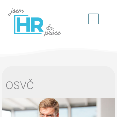
Hlavní
menu
OSVČ