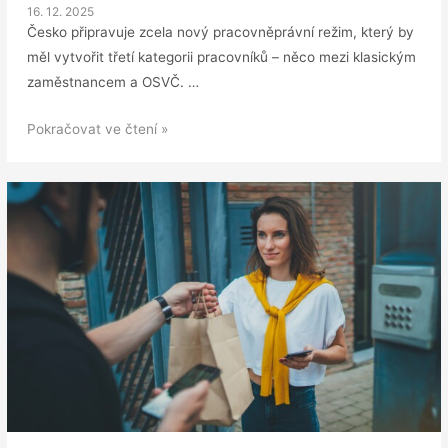
16. 12. 2025
Česko připravuje zcela nový pracovněprávní režim, který by
měl vytvořit třetí kategorii pracovníků – něco mezi klasickým
zaměstnancem a OSVČ. …
Novinka:
Pokračovat ve čtení »
pracovník,
který
není
„ani
OSVČ
ani
zaměstnanec“