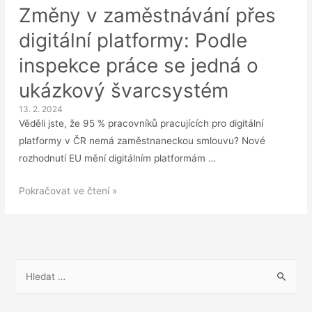
Změny v zaměstnávání přes
digitální platformy: Podle
inspekce práce se jedná o
ukázkový švarcsystém
13. 2. 2024
Věděli jste, že 95 % pracovníků pracujících pro digitální
platformy v ČR nemá zaměstnaneckou smlouvu? Nové
rozhodnutí EU mění digitálním platformám …
Změny
Pokračovat ve čtení »
v
zaměstnávání
přes
digitální
V
platformy:
y
Podle
h
inspekce