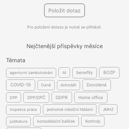
l
práce
Položit dotaz
e
se
d
jedná
Pro položení dotazu je nutné se přihlásit.
á
o
ukázkový
v
švarcsystém
á
Nejčtenější příspěvky měsíce
n
Témata
í
BOZP
benefity
agenturní zaměstnávání
AI
COVID-19
Dovolená
Daně
dohodáři
GDPR
DPP/DPČ
Home office
DPP
inspekce práce
jednotné měsíční hlášení
JMHZ
Kontroly
judikatura
konsolidační balíček