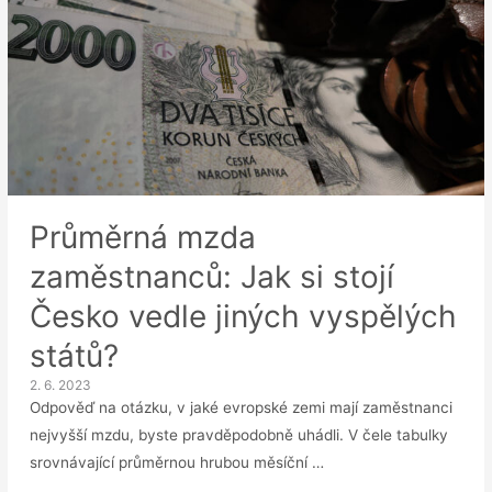
Průměrná mzda
zaměstnanců: Jak si stojí
Česko vedle jiných vyspělých
států?
2. 6. 2023
Odpověď na otázku, v jaké evropské zemi mají zaměstnanci
nejvyšší mzdu, byste pravděpodobně uhádli. V čele tabulky
srovnávající průměrnou hrubou měsíční …