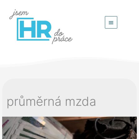
Hlavní
menu
průměrná mzda