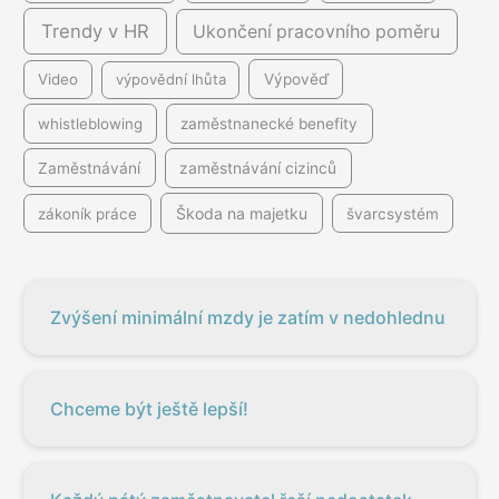
Trendy v HR
Ukončení pracovního poměru
Video
výpovědní lhůta
Výpověď
whistleblowing
zaměstnanecké benefity
Zaměstnávání
zaměstnávání cizinců
Škoda na majetku
zákoník práce
švarcsystém
Zvýšení minimální mzdy je zatím v nedohlednu
Chceme být ještě lepší!