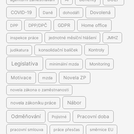
COVID-19
Dovolená
Daně
dohodáři
GDPR
DPP/DPČ
Home office
DPP
inspekce práce
jednotné měsíční hlášení
JMHZ
Kontroly
judikatura
konsolidační balíček
Legislativa
minimální mzda
Monitoring
Motivace
Novela ZP
mzda
novela zákona o zaměstnanosti
Nábor
novela zákoníku práce
Odměňování
Pracovní doba
Pojistné
pracovní smlouva
práce přesčas
směrnice EU