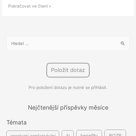
Průměrná
Pokračovat ve čtení »
mzda
zaměstnanců:
Jak
si
V
stojí
y
Česko
h
vedle
l
jiných
Položit dotaz
e
vyspělých
d
států?
Pro položení dotazu je nutné se přihlásit.
á
v
á
Nejčtenější příspěvky měsíce
n
Témata
í
BOZP
benefity
agenturní zaměstnávání
AI