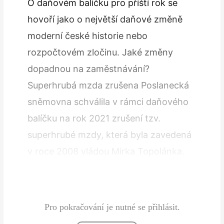
O daňovém balíčku pro příští rok se
hovoří jako o největší daňové změně
moderní české historie nebo
rozpočtovém zločinu. Jaké změny
dopadnou na zaměstnávání?
Superhrubá mzda zrušena Poslanecká
sněmovna schválila v rámci daňového
balíčku na rok 2021 zrušení tzv.
superhrubé mzdy, která byla zave­dená
v roce 2008 vládou Mirka Topo­lánka.
Hrubá mzda by se měla nově v roce
2021 zdaňovat pouze sazbou 15 %. U…
Pro pokračování je nutné se přihlásit.