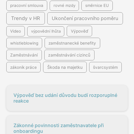
pracovní smlouva
rovné mzdy
směrnice EU
Trendy v HR
Ukončení pracovního poměru
Video
výpovědní lhůta
Výpověď
whistleblowing
zaměstnanecké benefity
Zaměstnávání
zaměstnávání cizinců
Škoda na majetku
zákoník práce
švarcsystém
Výpověď bez udání důvodu budí rozporuplné
reakce
Zákonné povinnosti zaměstnavatele při
onboardingu