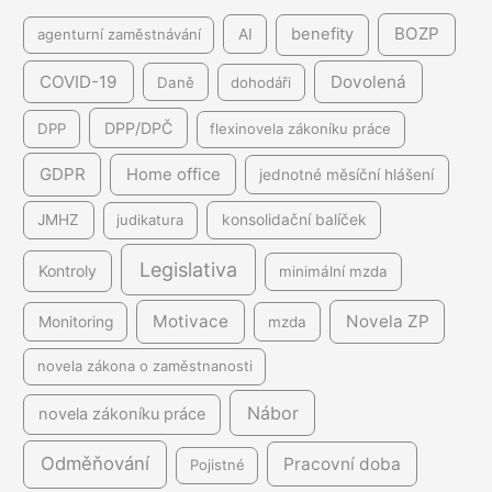
BOZP
benefity
agenturní zaměstnávání
AI
COVID-19
Dovolená
Daně
dohodáři
DPP/DPČ
DPP
flexinovela zákoníku práce
GDPR
Home office
jednotné měsíční hlášení
JMHZ
judikatura
konsolidační balíček
Legislativa
Kontroly
minimální mzda
Motivace
Novela ZP
Monitoring
mzda
novela zákona o zaměstnanosti
Nábor
novela zákoníku práce
Odměňování
Pracovní doba
Pojistné