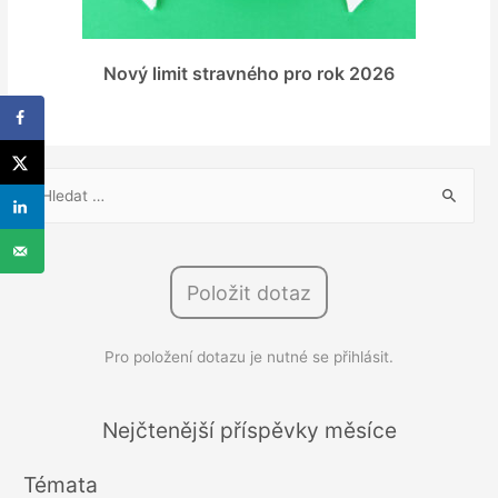
Nový limit stravného pro rok 2026
V
y
h
l
Položit dotaz
e
d
Pro položení dotazu je nutné se přihlásit.
á
v
á
Nejčtenější příspěvky měsíce
n
Témata
í