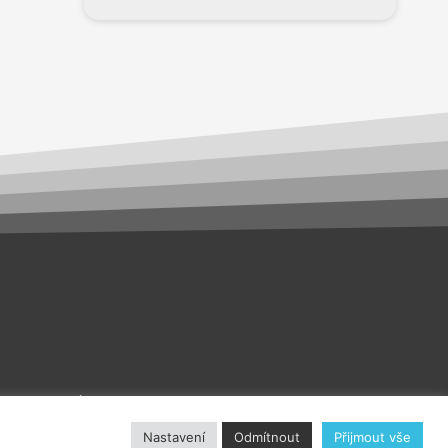
akt
O nás
Nastavení
Odmítnout
Přijmout vše