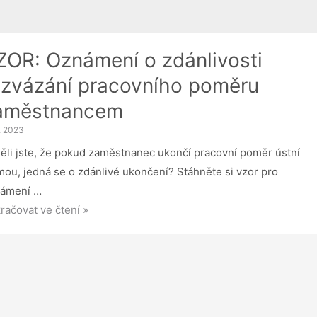
ZOR: Oznámení o zdánlivosti
ozvázání pracovního poměru
aměstnancem
1. 2023
ěli jste, že pokud zaměstnanec ukončí pracovní poměr ústní
mou, jedná se o zdánlivé ukončení? Stáhněte si vzor pro
ámení …
R:
račovat ve čtení »
ámení
nlivosti
vázání
covního