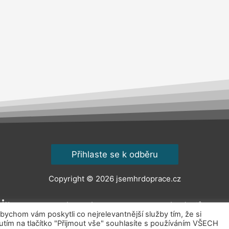
Přihlaste se k odběru
Copyright © 2026
jsemhrdoprace.cz
Obchodní podmínky
Ochrana osobních údajů
Kont
chom vám poskytli co nejrelevantnější služby tím, že si
ím na tlačítko "Přijmout vše" souhlasíte s používáním VŠECH