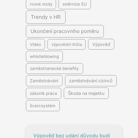
rovné mzdy
směrnice EU
Trendy v HR
Ukončení pracovního poměru
Video
výpovědní lhůta
Výpověď
whistleblowing
zaměstnanecké benefity
Zaměstnávání
zaměstnávání cizinců
Škoda na majetku
zákoník práce
švarcsystém
Výpověď bez udání důvodu budí