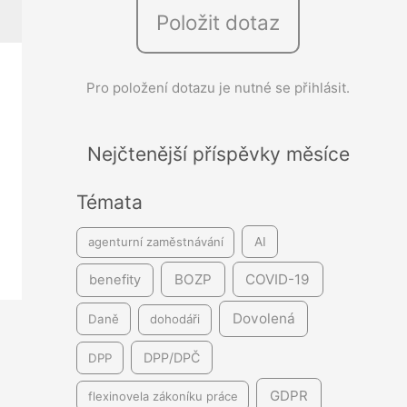
Položit dotaz
e
d
á
Pro položení dotazu je nutné se přihlásit.
v
á
Nejčtenější příspěvky měsíce
n
í
Témata
agenturní zaměstnávání
AI
BOZP
COVID-19
benefity
Dovolená
Daně
dohodáři
DPP/DPČ
DPP
GDPR
flexinovela zákoníku práce