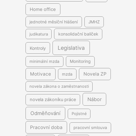
Home office
jednotné měsíční hlášení
JMHZ
judikatura
konsolidační balíček
Legislativa
Kontroly
minimální mzda
Monitoring
Motivace
Novela ZP
mzda
novela zákona o zaměstnanosti
Nábor
novela zákoníku práce
Odměňování
Pojistné
Pracovní doba
pracovní smlouva