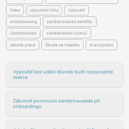
Video
výpovědní lhůta
Výpověď
whistleblowing
zaměstnanecké benefity
Zaměstnávání
zaměstnávání cizinců
Škoda na majetku
zákoník práce
švarcsystém
Výpověď bez udání důvodu budí rozporuplné
reakce
Zákonné povinnosti zaměstnavatele při
onboardingu