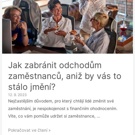
Jak zabránit odchodům
zaměstnanců, aniž by vás to
stálo jmění?
12. 9. 2023
Nejčastějším důvodem, pro který chtějí lidé změnit své
zaměstnání, je nespokojenost s finančním ohodnocením.
Víte, co vám pomůže udržet si zaměstnance, …
Jak
Pokračovat ve čtení »