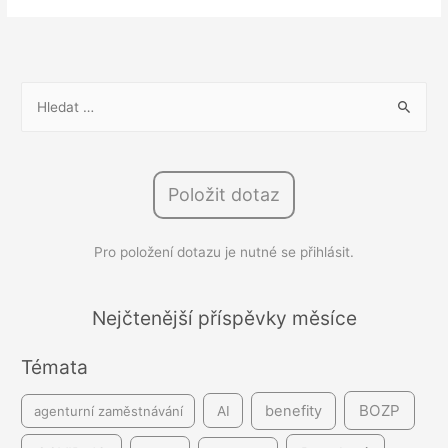
zabránit
odchodům
zaměstnanců,
aniž
V
by
y
vás
h
to
l
stálo
Položit dotaz
e
jmění?
d
Pro položení dotazu je nutné se přihlásit.
á
v
á
Nejčtenější příspěvky měsíce
n
Témata
í
BOZP
benefity
agenturní zaměstnávání
AI