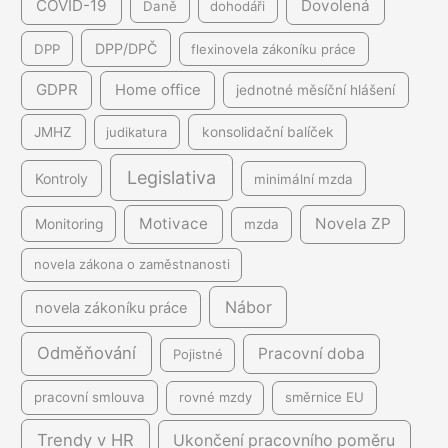
COVID-19
Dovolená
Daně
dohodáři
DPP/DPČ
DPP
flexinovela zákoníku práce
GDPR
Home office
jednotné měsíční hlášení
JMHZ
judikatura
konsolidační balíček
Legislativa
Kontroly
minimální mzda
Motivace
Novela ZP
Monitoring
mzda
novela zákona o zaměstnanosti
Nábor
novela zákoníku práce
Odměňování
Pracovní doba
Pojistné
pracovní smlouva
rovné mzdy
směrnice EU
Trendy v HR
Ukončení pracovního poměru