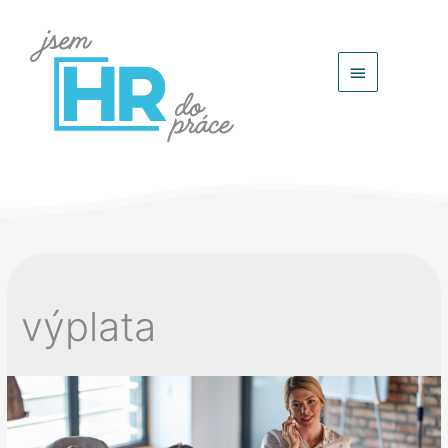
Hlavní
menu
výplata