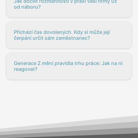
Jak docílit rozmanitosti v praxi vaší firmy už
od náboru?
Přichází čas dovolených. Kdy si může její
čerpání určit sám zaměstnanec?
Generace Z mění pravidla trhu práce: Jak na ni
reagovat?