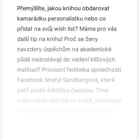
Přemýšlíte, jakou knihou obdarovat
kamarádku personalistku nebo co
přidat na svůj wish list? Máme pro vás
další tip na knihu! Proč se ženy
navzdory úspěchům na akademické
půdě nedostávají do vedení klíčových
institucí? Provozní ředitelka společnosti
Facebook Sheryl Sandbergová, která
patří podle žebříčku časopisu Time
mezi nejvlivnější lidi na světě, poukazuje
na genderové předsudky a pozici žen
na trhu práce. V knize vás čekají její
zkušenosti, humorné…