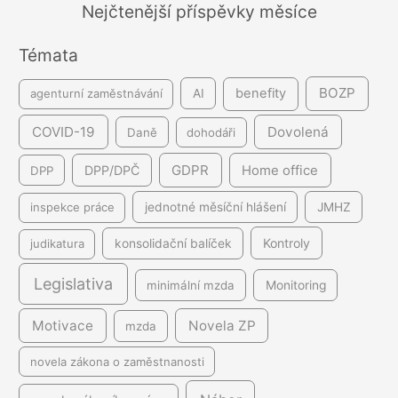
á
Nejčtenější příspěvky měsíce
n
Témata
í
BOZP
benefity
agenturní zaměstnávání
AI
COVID-19
Dovolená
Daně
dohodáři
GDPR
DPP/DPČ
Home office
DPP
inspekce práce
jednotné měsíční hlášení
JMHZ
Kontroly
judikatura
konsolidační balíček
Legislativa
minimální mzda
Monitoring
Motivace
Novela ZP
mzda
novela zákona o zaměstnanosti