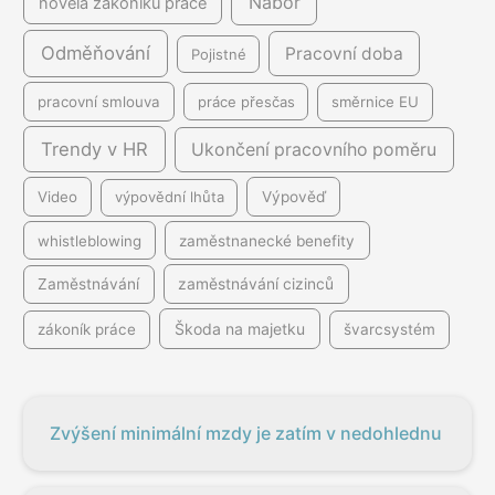
Nábor
novela zákoníku práce
Odměňování
Pracovní doba
Pojistné
pracovní smlouva
práce přesčas
směrnice EU
Trendy v HR
Ukončení pracovního poměru
Video
výpovědní lhůta
Výpověď
whistleblowing
zaměstnanecké benefity
Zaměstnávání
zaměstnávání cizinců
Škoda na majetku
zákoník práce
švarcsystém
Zvýšení minimální mzdy je zatím v nedohlednu