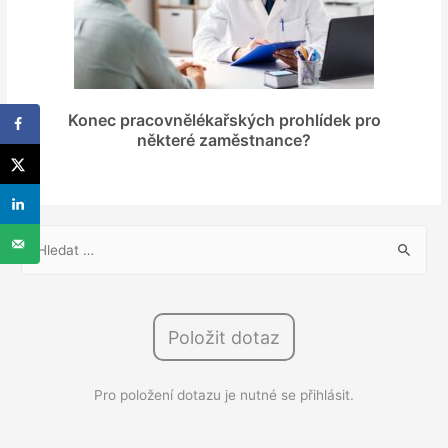
Konec pracovnělékařských prohlídek pro
některé zaměstnance?
V
y
h
l
Položit dotaz
e
d
Pro položení dotazu je nutné se přihlásit.
á
v