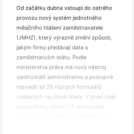
Od začátku dubna vstoupí do ostrého
provozu nový systém jednotného
měsíčního hlášení zaměstnavatele
(JMHZ), který výrazně změní způsob,
jakým firmy předávají data o
zaměstnancích státu. Podle
ministerstva práce má nový nástroj
zjednodušit administrativu a postupně
nahradit až 25 různých formulářů
zasílaných na různé úřady. V praxi však
personalisty, účetní i IT dodavatele
čeká náročné období – zejména kvůli
rozsahu nových dat a nutným úpravám