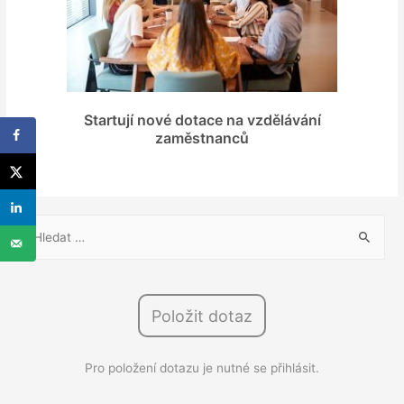
Startují nové dotace na vzdělávání
zaměstnanců
V
y
h
l
Položit dotaz
e
d
Pro položení dotazu je nutné se přihlásit.
á
v