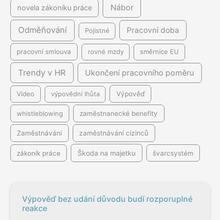
Nábor
novela zákoníku práce
Odměňování
Pracovní doba
Pojistné
pracovní smlouva
rovné mzdy
směrnice EU
Trendy v HR
Ukončení pracovního poměru
Video
výpovědní lhůta
Výpověď
whistleblowing
zaměstnanecké benefity
Zaměstnávání
zaměstnávání cizinců
Škoda na majetku
zákoník práce
švarcsystém
Výpověď bez udání důvodu budí rozporuplné
reakce