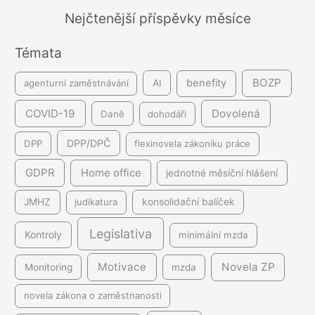
á
Nejčtenější příspěvky měsíce
n
Témata
í
BOZP
benefity
agenturní zaměstnávání
AI
COVID-19
Dovolená
Daně
dohodáři
DPP/DPČ
DPP
flexinovela zákoníku práce
GDPR
Home office
jednotné měsíční hlášení
JMHZ
judikatura
konsolidační balíček
Legislativa
Kontroly
minimální mzda
Motivace
Novela ZP
Monitoring
mzda
novela zákona o zaměstnanosti