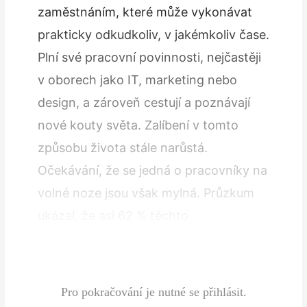
zaměstnáním, které může vykonávat
prakticky odkudkoliv, v jakémkoliv čase.
Plní své pracovní povinnosti, nejčastěji
v oborech jako IT, marketing nebo
design, a zároveň cestují a poznávají
nové kouty světa. Zalíbení v tomto
způsobu života stále narůstá.
Očekávání, že se jedná o pracovníky na
volné noze jsou však mylná. Průzkum
ukázal, že asi 62 % těchto
zaměstnanců má klasický plný úvazek.
…
Pro pokračování je nutné se přihlásit.