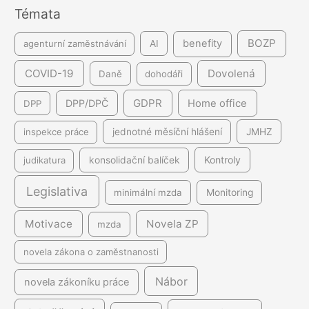
Témata
í
BOZP
benefity
agenturní zaměstnávání
AI
COVID-19
Dovolená
Daně
dohodáři
GDPR
DPP/DPČ
Home office
DPP
inspekce práce
jednotné měsíční hlášení
JMHZ
Kontroly
judikatura
konsolidační balíček
Legislativa
minimální mzda
Monitoring
Motivace
Novela ZP
mzda
novela zákona o zaměstnanosti
Nábor
novela zákoníku práce