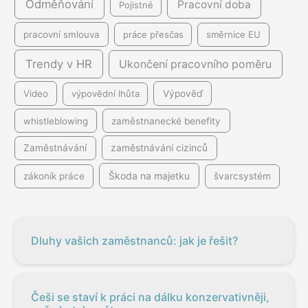
Odměňování
Pracovní doba
Pojistné
pracovní smlouva
práce přesčas
směrnice EU
Trendy v HR
Ukončení pracovního poměru
Video
výpovědní lhůta
Výpověď
whistleblowing
zaměstnanecké benefity
Zaměstnávání
zaměstnávání cizinců
Škoda na majetku
zákoník práce
švarcsystém
Dluhy vašich zaměstnanců: jak je řešit?
Češi se staví k práci na dálku konzervativněji,