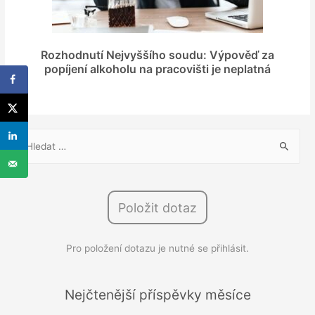
Rozhodnutí Nejvyššího soudu: Výpověď za
popíjení alkoholu na pracovišti je neplatná
V
y
h
l
Položit dotaz
e
d
Pro položení dotazu je nutné se přihlásit.
á
v
á
Nejčtenější příspěvky měsíce
n