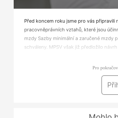
Před koncem roku jsme pro vás připravili 
pracovněprávních vztahů, které jsou účinn
mzdy Sazby minimální a zaručené mzdy pr
schváleny. MPSV však již předložilo návrh
minimální mzdy na: ● 103,80 Kč za hodin
Pro pokračová
Při
Mohlo b