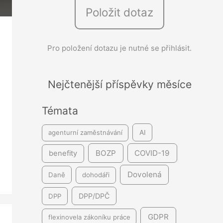
Položit dotaz
e
d
á
Pro položení dotazu je nutné se přihlásit.
v
á
Nejčtenější příspěvky měsíce
n
í
Témata
agenturní zaměstnávání
AI
BOZP
COVID-19
benefity
Dovolená
Daně
dohodáři
DPP/DPČ
DPP
GDPR
flexinovela zákoníku práce