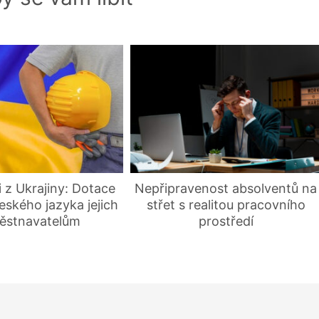
 z Ukrajiny: Dotace
Nepřipravenost absolventů na
eského jazyka jejich
střet s realitou pracovního
ěstnavatelům
prostředí