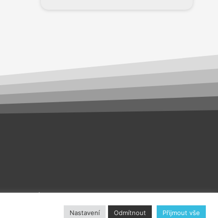
akt
O nás
Nastavení
Odmítnout
Přijmout vše