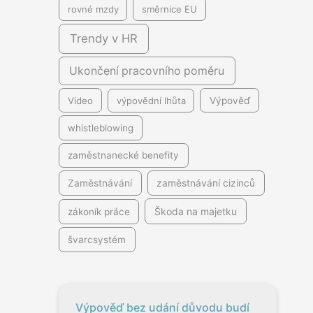
rovné mzdy
směrnice EU
Trendy v HR
Ukončení pracovního poměru
Video
výpovědní lhůta
Výpověď
whistleblowing
zaměstnanecké benefity
Zaměstnávání
zaměstnávání cizinců
Škoda na majetku
zákoník práce
švarcsystém
Výpověď bez udání důvodu budí