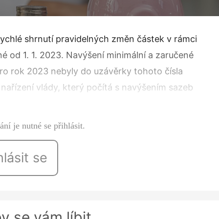
rychlé shrnutí pravidelných změn částek v rámci
é od 1. 1. 2023. Navýšení minimální a zaručené
o rok 2023 nebyly do uzávěrky tohoto čísla
 nařízení vlády, který počítá s navýšením sazeb
u; ● a 17…
ní je nutné se přihlásit.
hlásit se
y se vám líbit