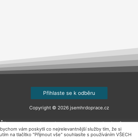
Přihlaste se k odběru
Copyright © 2026
jsemhrdoprace.cz
Obchodní podmínky
Ochrana osobních údajů
Kont
chom vám poskytli co nejrelevantnější služby tím, že si
ím na tlačítko "Přijmout vše" souhlasíte s používáním VŠECH