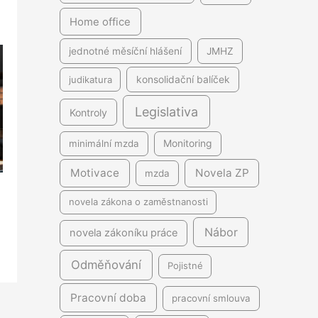
Home office
jednotné měsíční hlášení
JMHZ
judikatura
konsolidační balíček
Legislativa
Kontroly
minimální mzda
Monitoring
Motivace
Novela ZP
mzda
novela zákona o zaměstnanosti
Nábor
novela zákoníku práce
Odměňování
Pojistné
Pracovní doba
pracovní smlouva