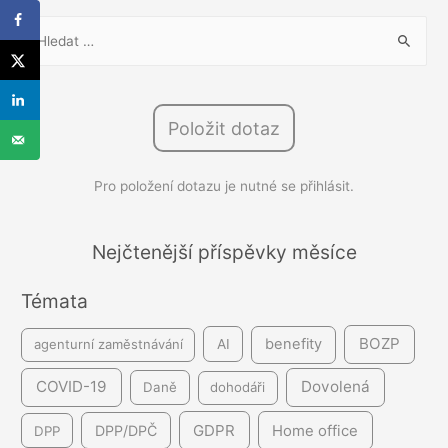
V
y
h
l
Položit dotaz
e
d
Pro položení dotazu je nutné se přihlásit.
á
v
á
Nejčtenější příspěvky měsíce
n
Témata
í
BOZP
benefity
agenturní zaměstnávání
AI
COVID-19
Dovolená
Daně
dohodáři
GDPR
DPP/DPČ
Home office
DPP