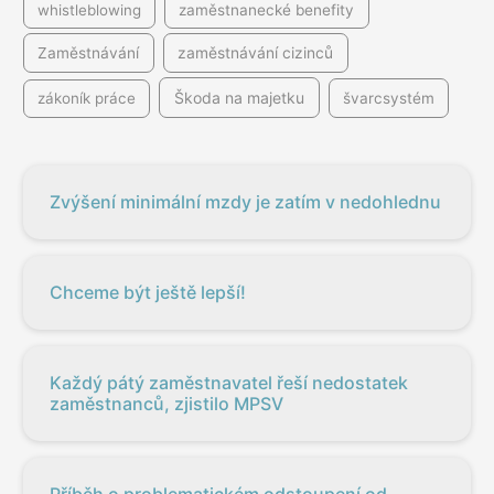
whistleblowing
zaměstnanecké benefity
Zaměstnávání
zaměstnávání cizinců
Škoda na majetku
zákoník práce
švarcsystém
Zvýšení minimální mzdy je zatím v nedohlednu
Chceme být ještě lepší!
Každý pátý zaměstnavatel řeší nedostatek
zaměstnanců, zjistilo MPSV
Příběh o problematickém odstoupení od