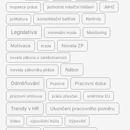
inspekce práce
jednotné měsíční hlášení
JMHZ
Kontroly
judikatura
konsolidační balíček
Legislativa
minimální mzda
Monitoring
Motivace
Novela ZP
mzda
novela zákona o zaměstnanosti
Nábor
novela zákoníku práce
Odměňování
Pracovní doba
Pojistné
pracovní smlouva
práce přesčas
směrnice EU
Trendy v HR
Ukončení pracovního poměru
Video
výpovědní lhůta
Výpověď