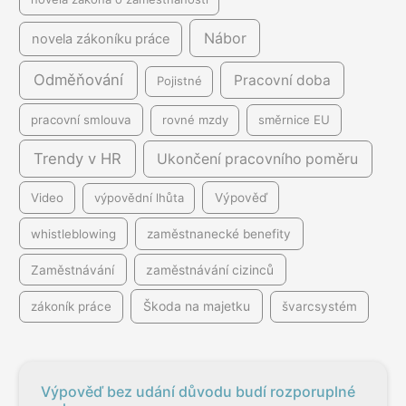
Nábor
novela zákoníku práce
Odměňování
Pracovní doba
Pojistné
pracovní smlouva
rovné mzdy
směrnice EU
Trendy v HR
Ukončení pracovního poměru
Video
výpovědní lhůta
Výpověď
whistleblowing
zaměstnanecké benefity
Zaměstnávání
zaměstnávání cizinců
Škoda na majetku
zákoník práce
švarcsystém
Výpověď bez udání důvodu budí rozporuplné