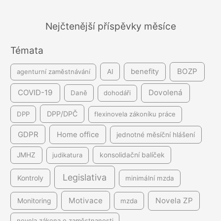
v
á
Nejčtenější příspěvky měsíce
n
Témata
í
BOZP
benefity
agenturní zaměstnávání
AI
COVID-19
Dovolená
Daně
dohodáři
DPP/DPČ
DPP
flexinovela zákoníku práce
GDPR
Home office
jednotné měsíční hlášení
JMHZ
judikatura
konsolidační balíček
Legislativa
Kontroly
minimální mzda
Motivace
Novela ZP
Monitoring
mzda
novela zákona o zaměstnanosti