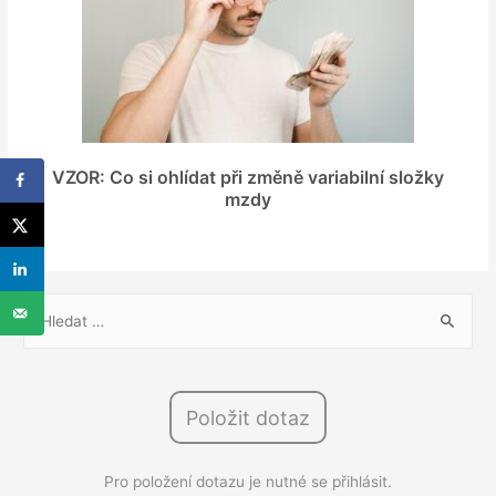
VZOR: Co si ohlídat při změně variabilní složky
mzdy
V
y
h
l
Položit dotaz
e
d
Pro položení dotazu je nutné se přihlásit.
á