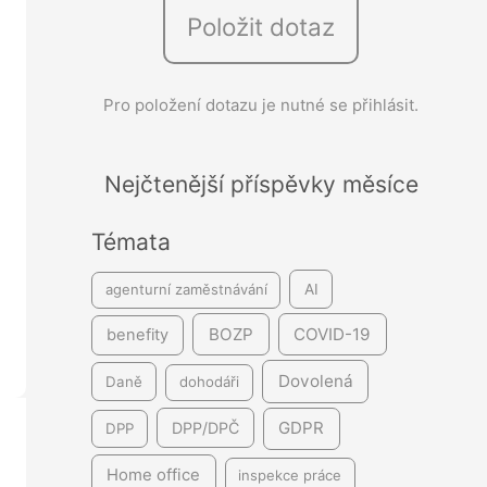
Položit dotaz
e
d
á
Pro položení dotazu je nutné se přihlásit.
v
á
Nejčtenější příspěvky měsíce
n
í
Témata
agenturní zaměstnávání
AI
BOZP
COVID-19
benefity
Dovolená
Daně
dohodáři
GDPR
DPP/DPČ
DPP
Home office
inspekce práce