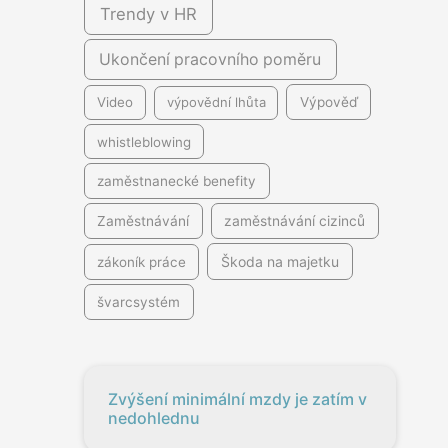
Trendy v HR
Ukončení pracovního poměru
Video
výpovědní lhůta
Výpověď
whistleblowing
zaměstnanecké benefity
Zaměstnávání
zaměstnávání cizinců
Škoda na majetku
zákoník práce
švarcsystém
Zvýšení minimální mzdy je zatím v
nedohlednu