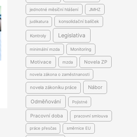
jednotné měsíční hlášení
JMHZ
judikatura
konsolidační balíček
Legislativa
Kontroly
minimální mzda
Monitoring
Motivace
Novela ZP
mzda
novela zákona o zaměstnanosti
Nábor
novela zákoníku práce
Odměňování
Pojistné
Pracovní doba
pracovní smlouva
práce přesčas
směrnice EU