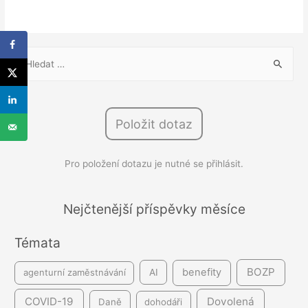
V
y
h
l
Položit dotaz
e
d
Pro položení dotazu je nutné se přihlásit.
á
v
á
Nejčtenější příspěvky měsíce
n
Témata
í
BOZP
benefity
agenturní zaměstnávání
AI
COVID-19
Dovolená
Daně
dohodáři