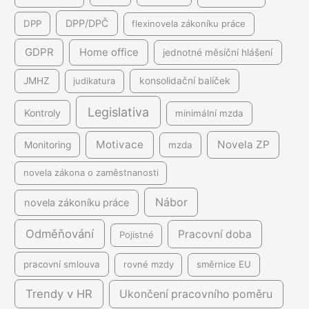
DPP/DPČ
DPP
flexinovela zákoníku práce
GDPR
Home office
jednotné měsíční hlášení
JMHZ
judikatura
konsolidační balíček
Legislativa
Kontroly
minimální mzda
Motivace
Novela ZP
Monitoring
mzda
novela zákona o zaměstnanosti
Nábor
novela zákoníku práce
Odměňování
Pracovní doba
Pojistné
pracovní smlouva
rovné mzdy
směrnice EU
Trendy v HR
Ukončení pracovního poměru