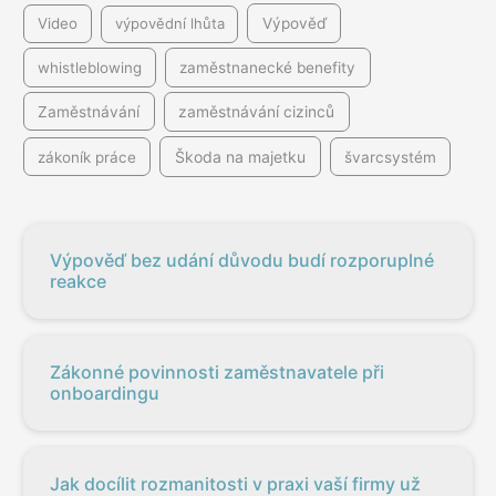
Video
výpovědní lhůta
Výpověď
whistleblowing
zaměstnanecké benefity
Zaměstnávání
zaměstnávání cizinců
Škoda na majetku
zákoník práce
švarcsystém
Výpověď bez udání důvodu budí rozporuplné
reakce
Zákonné povinnosti zaměstnavatele při
onboardingu
Jak docílit rozmanitosti v praxi vaší firmy už