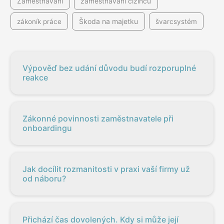
Zaměstnávání
zaměstnávání cizinců
Škoda na majetku
zákoník práce
švarcsystém
Výpověď bez udání důvodu budí rozporuplné
reakce
Zákonné povinnosti zaměstnavatele při
onboardingu
Jak docílit rozmanitosti v praxi vaší firmy už
od náboru?
Přichází čas dovolených. Kdy si může její