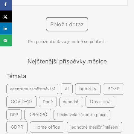
y
h
l
Položit dotaz
e
d
Pro položení dotazu je nutné se přihlásit.
á
v
á
Nejčtenější příspěvky měsíce
n
Témata
í
BOZP
benefity
agenturní zaměstnávání
AI
COVID-19
Dovolená
Daně
dohodáři
DPP/DPČ
DPP
flexinovela zákoníku práce
GDPR
Home office
jednotné měsíční hlášení