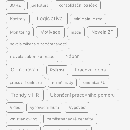
JMHZ
judikatura
konsolidační balíček
Legislativa
Kontroly
minimální mzda
Motivace
Novela ZP
Monitoring
mzda
novela zákona o zaměstnanosti
Nábor
novela zákoníku práce
Odměňování
Pracovní doba
Pojistné
pracovní smlouva
rovné mzdy
směrnice EU
Trendy v HR
Ukončení pracovního poměru
Video
výpovědní lhůta
Výpověď
whistleblowing
zaměstnanecké benefity