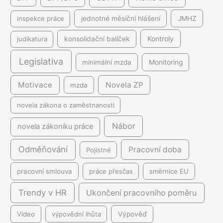
inspekce práce
jednotné měsíční hlášení
JMHZ
Kontroly
judikatura
konsolidační balíček
Legislativa
minimální mzda
Monitoring
Motivace
Novela ZP
mzda
novela zákona o zaměstnanosti
Nábor
novela zákoníku práce
Odměňování
Pracovní doba
Pojistné
pracovní smlouva
práce přesčas
směrnice EU
Trendy v HR
Ukončení pracovního poměru
Video
výpovědní lhůta
Výpověď