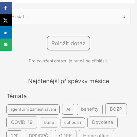
V
y
h
l
Položit dotaz
e
d
Pro položení dotazu je nutné se přihlásit.
á
v
á
Nejčtenější příspěvky měsíce
n
Témata
í
BOZP
benefity
agenturní zaměstnávání
AI
COVID-19
Dovolená
Daně
dohodáři
GDPR
DPP/DPČ
Home office
DPP