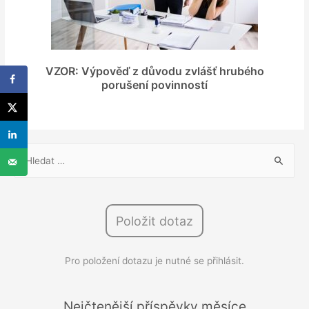
VZOR: Výpověď z důvodu zvlášť hrubého
porušení povinností
V
y
h
l
Položit dotaz
e
d
Pro položení dotazu je nutné se přihlásit.
á
v
á
Nejčtenější příspěvky měsíce