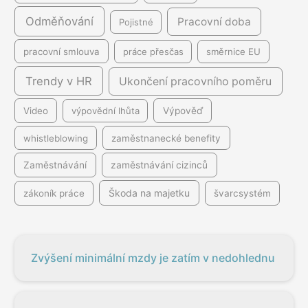
Odměňování
Pracovní doba
Pojistné
pracovní smlouva
práce přesčas
směrnice EU
Trendy v HR
Ukončení pracovního poměru
Video
výpovědní lhůta
Výpověď
whistleblowing
zaměstnanecké benefity
Zaměstnávání
zaměstnávání cizinců
Škoda na majetku
zákoník práce
švarcsystém
Zvýšení minimální mzdy je zatím v nedohlednu