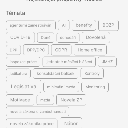
n
Témata
í
BOZP
benefity
agenturní zaměstnávání
AI
COVID-19
Dovolená
Daně
dohodáři
GDPR
DPP/DPČ
Home office
DPP
inspekce práce
jednotné měsíční hlášení
JMHZ
Kontroly
judikatura
konsolidační balíček
Legislativa
minimální mzda
Monitoring
Motivace
Novela ZP
mzda
novela zákona o zaměstnanosti
Nábor
novela zákoníku práce