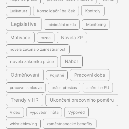
Kontroly
judikatura
konsolidační balíček
Legislativa
minimální mzda
Monitoring
Motivace
Novela ZP
mzda
novela zákona o zaměstnanosti
Nábor
novela zákoníku práce
Odměňování
Pracovní doba
Pojistné
pracovní smlouva
práce přesčas
směrnice EU
Trendy v HR
Ukončení pracovního poměru
Video
výpovědní lhůta
Výpověď
whistleblowing
zaměstnanecké benefity