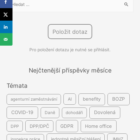
V
y
h
l
Položit dotaz
e
d
Pro položení dotazu je nutné se přihlásit.
á
v
á
Nejčtenější příspěvky měsíce
n
Témata
í
BOZP
benefity
agenturní zaměstnávání
AI
COVID-19
Dovolená
Daně
dohodáři
GDPR
DPP/DPČ
Home office
DPP
inspekce práce
jednotné měsíční hlášení
JMHZ