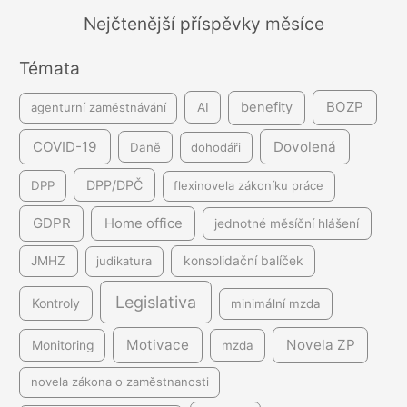
á
Nejčtenější příspěvky měsíce
n
Témata
í
BOZP
benefity
agenturní zaměstnávání
AI
COVID-19
Dovolená
Daně
dohodáři
DPP/DPČ
DPP
flexinovela zákoníku práce
GDPR
Home office
jednotné měsíční hlášení
JMHZ
judikatura
konsolidační balíček
Legislativa
Kontroly
minimální mzda
Motivace
Novela ZP
Monitoring
mzda
novela zákona o zaměstnanosti