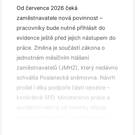
Od července 2026 čeká
zaměstnavatele nová povinnost –
pracovníky bude nutné přihlásit do
evidence ještě před jejich nástupem do
práce. Změna je součástí zákona o
jednotném měsíčním hlášení
zaměstnavatelů (JMHZ), který nedávno
schválila Poslanecká sněmovna. Návrh
prošel i díky podpoře části opozice –
konkrétně SPD. Ministerstvo práce a
sociálních věcí si od novinky slibuje
omezení nelegálního zaměstnávání.
Zatímco dnes mají firmy na nahlášení