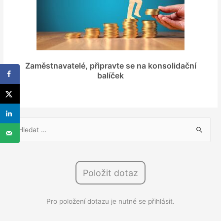
Zaměstnavatelé, připravte se na konsolidační
balíček
V
y
h
l
Položit dotaz
e
d
Pro položení dotazu je nutné se přihlásit.
á
v