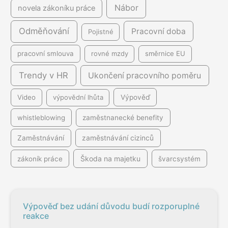
Nábor
novela zákoníku práce
Odměňování
Pracovní doba
Pojistné
pracovní smlouva
rovné mzdy
směrnice EU
Trendy v HR
Ukončení pracovního poměru
Video
výpovědní lhůta
Výpověď
whistleblowing
zaměstnanecké benefity
Zaměstnávání
zaměstnávání cizinců
Škoda na majetku
zákoník práce
švarcsystém
Výpověď bez udání důvodu budí rozporuplné
reakce