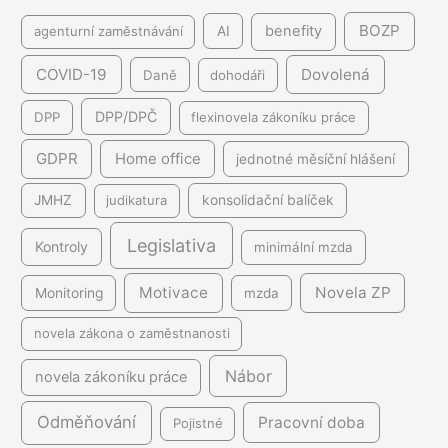
BOZP
benefity
agenturní zaměstnávání
AI
COVID-19
Dovolená
Daně
dohodáři
DPP/DPČ
DPP
flexinovela zákoníku práce
GDPR
Home office
jednotné měsíční hlášení
JMHZ
judikatura
konsolidační balíček
Legislativa
Kontroly
minimální mzda
Motivace
Novela ZP
Monitoring
mzda
novela zákona o zaměstnanosti
Nábor
novela zákoníku práce
Odměňování
Pracovní doba
Pojistné