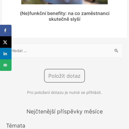
(Ne)funkční benefity: na co zaměstnanci
skutečně slyší
V
y
h
l
Položit dotaz
e
d
Pro položení dotazu je nutné se přihlásit.
á
v
á
Nejčtenější příspěvky měsíce
n
Témata
í