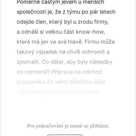
Poměrně častým jevem u menších
společností je, že z týmu po pár letech
odejde člen, který byl u zrodu firmy,
a odnáší si velkou část know-how,
které má jen ve své hlavě. Firmu může
takový výpadek na chvíli ochromit a
zpomalit. Co dělat, aby byly následky
co nejmenší? Příprava na odchod
pracovníka Za velmi důležitou část
offboardingu proto považujeme
přípravu na odchod pracovníka. Měli
byste od něho…
Pro pokračování je nutné se přihlásit.