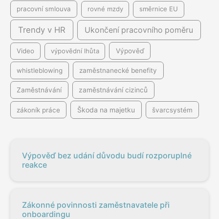
pracovní smlouva
rovné mzdy
směrnice EU
Trendy v HR
Ukončení pracovního poměru
Video
výpovědní lhůta
Výpověď
whistleblowing
zaměstnanecké benefity
Zaměstnávání
zaměstnávání cizinců
Škoda na majetku
zákoník práce
švarcsystém
Výpověď bez udání důvodu budí rozporuplné
reakce
Zákonné povinnosti zaměstnavatele při
onboardingu