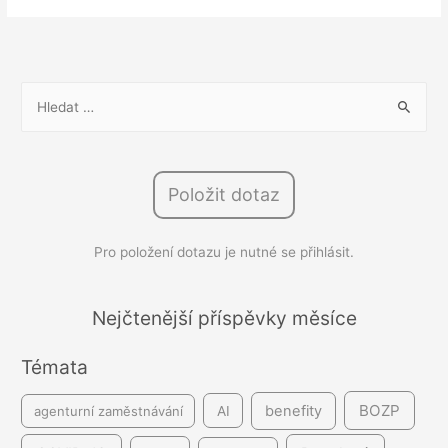
článek:
Firemní
vzdělávání
s
V
výsledky:
y
Jak
h
zjistit,
l
zda
Položit dotaz
e
se
d
vyplatí?
Pro položení dotazu je nutné se přihlásit.
á
v
á
Nejčtenější příspěvky měsíce
n
Témata
í
BOZP
benefity
agenturní zaměstnávání
AI