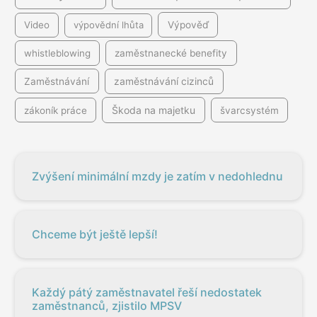
Video
výpovědní lhůta
Výpověď
whistleblowing
zaměstnanecké benefity
Zaměstnávání
zaměstnávání cizinců
Škoda na majetku
zákoník práce
švarcsystém
Zvýšení minimální mzdy je zatím v nedohlednu
Chceme být ještě lepší!
Každý pátý zaměstnavatel řeší nedostatek
zaměstnanců, zjistilo MPSV