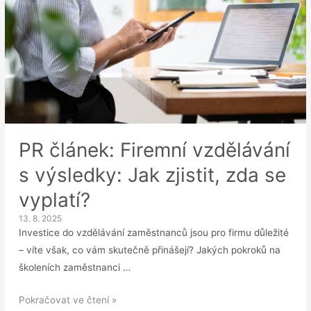
PR článek: Firemní vzdělávání
s výsledky: Jak zjistit, zda se
vyplatí?
13. 8. 2025
Investice do vzdělávání zaměstnanců jsou pro firmu důležité
– víte však, co vám skutečně přinášejí? Jakých pokroků na
školeních zaměstnanci …
PR
Pokračovat ve čtení »