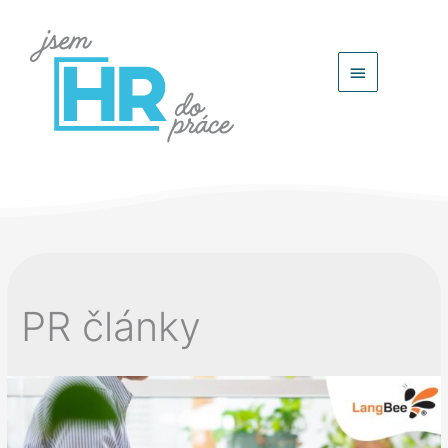
Hlavní
menu
PR články