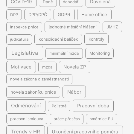
COVID-19
Dovolená
Daně
dohodáři
GDPR
DPP/DPČ
Home office
DPP
inspekce práce
jednotné měsíční hlášení
JMHZ
Kontroly
judikatura
konsolidační balíček
Legislativa
minimální mzda
Monitoring
Motivace
Novela ZP
mzda
novela zákona o zaměstnanosti
Nábor
novela zákoníku práce
Odměňování
Pracovní doba
Pojistné
pracovní smlouva
práce přesčas
směrnice EU
Trendy v HR
Ukončení pracovního poměru