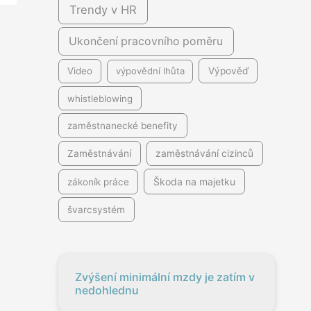
Trendy v HR
Ukončení pracovního poměru
Video
výpovědní lhůta
Výpověď
whistleblowing
zaměstnanecké benefity
Zaměstnávání
zaměstnávání cizinců
Škoda na majetku
zákoník práce
švarcsystém
Zvýšení minimální mzdy je zatím v
nedohlednu