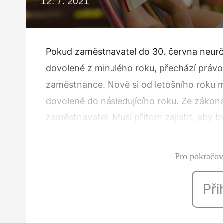
12. 7. 2021
Pokud zaměstnavatel do 30. června neurč
dovolené z minulého roku, přechází právo 
zaměstnance. Nově si od letošního roku
dovolené do následujícího roku. Ze zákon
zaměstnavatel. Musí přitom zajistit, aby 
zaměstnanci vznikl…
Pro pokračová
Při