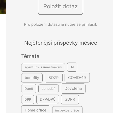
Položit dotaz
e
d
á
Pro položení dotazu je nutné se přihlásit.
v
á
Nejčtenější příspěvky měsíce
n
í
Témata
agenturní zaměstnávání
AI
BOZP
COVID-19
benefity
Dovolená
Daně
dohodáři
GDPR
DPP/DPČ
DPP
Home office
inspekce práce