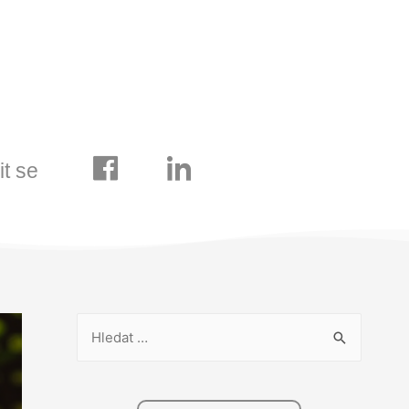
it se
V
y
h
l