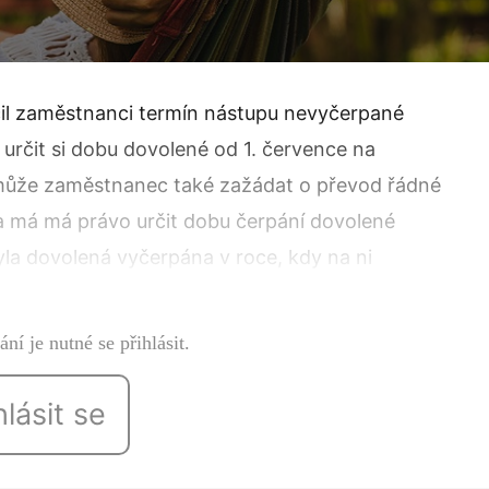
il zaměstnanci termín nástupu nevyčerpané
určit si dobu dovolené od 1. července na
 může zaměstnanec také zažádat o převod řádné
a má má právo určit dobu čerpání dovolené
byla dovolená vyčerpána v roce, kdy na ni
ní je nutné se přihlásit.
hlásit se