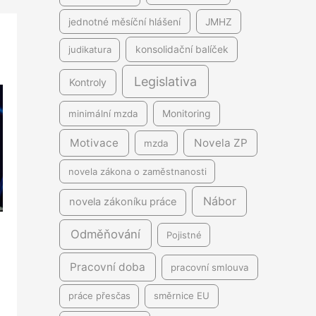
jednotné měsíční hlášení
JMHZ
judikatura
konsolidační balíček
Legislativa
Kontroly
minimální mzda
Monitoring
Motivace
Novela ZP
mzda
novela zákona o zaměstnanosti
Nábor
novela zákoníku práce
Odměňování
Pojistné
Pracovní doba
pracovní smlouva
práce přesčas
směrnice EU