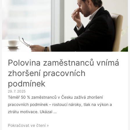
Polovina zaměstnanců vnímá
zhoršení pracovních
podmínek
29. 7. 2025
Téměř 50 % zaměstnanců v Česku zažívá zhoršení
pracovních podmínek – rostoucí nároky, tlak na výkon a
ztrátu motivace. Ukázal …
Polovina
Pokračovat ve čtení »