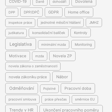
COVID-19
Dovolená
Daně
dohodáři
GDPR
DPP/DPČ
Home office
DPP
inspekce práce
jednotné měsíční hlášení
JMHZ
Kontroly
judikatura
konsolidační balíček
Legislativa
minimální mzda
Monitoring
Motivace
Novela ZP
mzda
novela zákona o zaměstnanosti
Nábor
novela zákoníku práce
Odměňování
Pracovní doba
Pojistné
pracovní smlouva
práce přesčas
směrnice EU
Trendy v HR
Ukončení pracovního poměru