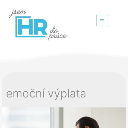
Hlavní
menu
emoční výplata