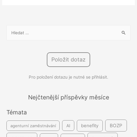
zaměstnanců
vnímá
zhoršení
pracovních
V
podmínek
y
h
l
Položit dotaz
e
d
Pro položení dotazu je nutné se přihlásit.
á
v
á
Nejčtenější příspěvky měsíce
n
Témata
í
BOZP
benefity
agenturní zaměstnávání
AI