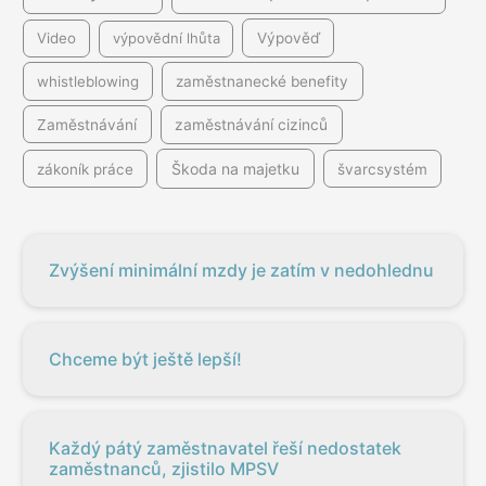
Video
výpovědní lhůta
Výpověď
whistleblowing
zaměstnanecké benefity
Zaměstnávání
zaměstnávání cizinců
Škoda na majetku
zákoník práce
švarcsystém
Zvýšení minimální mzdy je zatím v nedohlednu
Chceme být ještě lepší!
Každý pátý zaměstnavatel řeší nedostatek
zaměstnanců, zjistilo MPSV