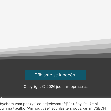
Přihlaste se k odběru
Copyright © 2026
jsemhrdoprace.cz
Obchodní podmínky
Ochrana osobních údajů
Kont
chom vám poskytli co nejrelevantnější služby tím, že si
ím na tlačítko "Přijmout vše" souhlasíte s používáním VŠECH