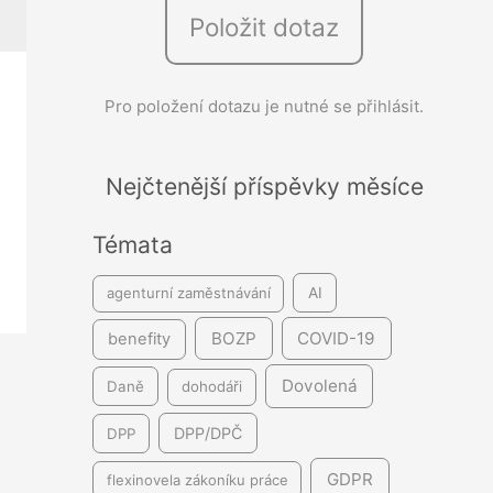
Položit dotaz
e
d
á
Pro položení dotazu je nutné se přihlásit.
v
á
Nejčtenější příspěvky měsíce
n
í
Témata
agenturní zaměstnávání
AI
BOZP
COVID-19
benefity
Dovolená
Daně
dohodáři
DPP/DPČ
DPP
GDPR
flexinovela zákoníku práce