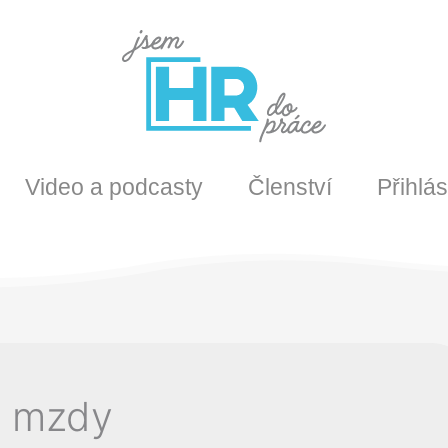
Video a podcasty
Členství
Přihlás
a mzdy