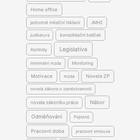
Home office
jednotné měsíční hlášení
JMHZ
judikatura
konsolidační balíček
Legislativa
Kontroly
minimální mzda
Monitoring
Motivace
Novela ZP
mzda
novela zákona o zaměstnanosti
Nábor
novela zákoníku práce
Odměňování
Pojistné
Pracovní doba
pracovní smlouva