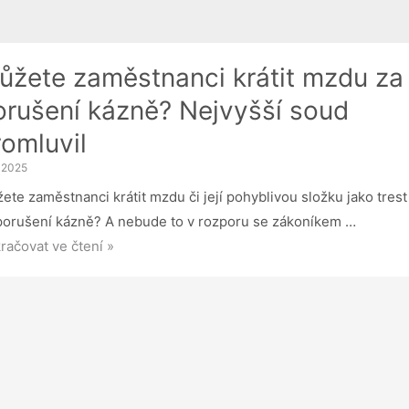
ůžete zaměstnanci krátit mzdu za
orušení kázně? Nejvyšší soud
romluvil
. 2025
ete zaměstnanci krátit mzdu či její pohyblivou složku jako trest
porušení kázně? A nebude to v rozporu se zákoníkem …
ete
račovat ve čtení »
ěstnanci
it
du
ušení
ně?