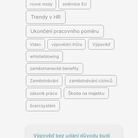
rovné mzdy
směrnice EU
Trendy v HR
Ukončení pracovního poměru
Video
výpovědní lhůta
Výpověď
whistleblowing
zaměstnanecké benefity
Zaměstnávání
zaměstnávání cizinců
Škoda na majetku
zákoník práce
švarcsystém
Výpověď bez udání důvodu budí