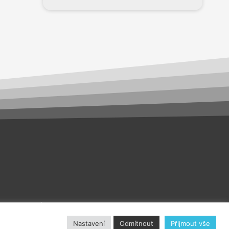
akt
O nás
Nastavení
Odmítnout
Přijmout vše