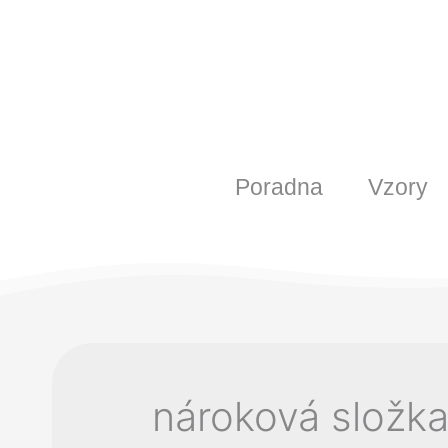
Poradna
Vzory
nároková složk