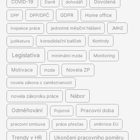
COVID-19
Dovolená
Daně
dohodáři
GDPR
DPP/DPČ
Home office
DPP
inspekce práce
jednotné měsíční hlášení
JMHZ
Kontroly
judikatura
konsolidační balíček
Legislativa
minimální mzda
Monitoring
Motivace
Novela ZP
mzda
novela zákona o zaměstnanosti
Nábor
novela zákoníku práce
Odměňování
Pracovní doba
Pojistné
pracovní smlouva
práce přesčas
směrnice EU
Trendy v HR
Ukončení pracovního poměru