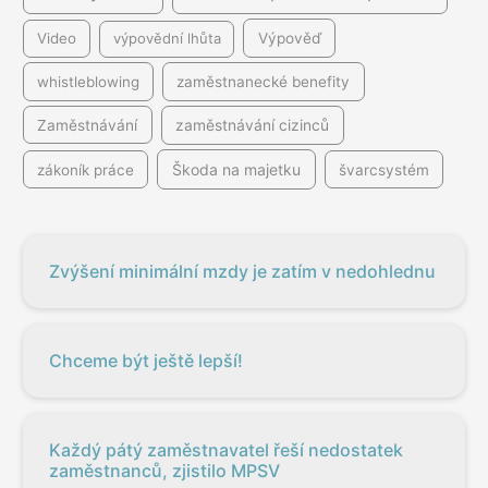
Video
výpovědní lhůta
Výpověď
whistleblowing
zaměstnanecké benefity
Zaměstnávání
zaměstnávání cizinců
Škoda na majetku
zákoník práce
švarcsystém
Zvýšení minimální mzdy je zatím v nedohlednu
Chceme být ještě lepší!
Každý pátý zaměstnavatel řeší nedostatek
zaměstnanců, zjistilo MPSV