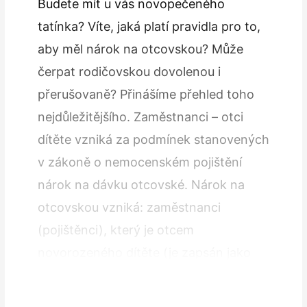
Budete mít u vás novopečeného
tatínka? Víte, jaká platí pravidla pro to,
aby měl nárok na otcovskou? Může
čerpat rodičovskou dovolenou i
přerušovaně? Přinášíme přehled toho
nejdůležitějšího. Zaměstnanci – otci
dítěte vzniká za podmínek stanovených
v zákoně o nemocenském pojištění
nárok na dávku otcovské. Nárok na
otcovskou vzniká: zaměstnanci
(pojištěnci), který je otcem
novorozeného dítěte (je zapsán jako
otec v matrice – knize narození), a
také…