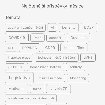
á
Nejčtenější příspěvky měsíce
n
Témata
í
BOZP
benefity
agenturní zaměstnávání
AI
COVID-19
Dovolená
Daně
dohodáři
GDPR
DPP/DPČ
Home office
DPP
inspekce práce
jednotné měsíční hlášení
JMHZ
Kontroly
judikatura
konsolidační balíček
Legislativa
minimální mzda
Monitoring
Motivace
Novela ZP
mzda
novela zákona o zaměstnanosti