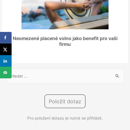
Neomezené placené volno jako benefit pro vaši
firmu
V
y
h
l
Položit dotaz
e
d
Pro položení dotazu je nutné se přihlásit.
á
v