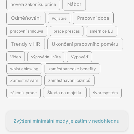
Nábor
novela zákoníku práce
Odměňování
Pracovní doba
Pojistné
pracovní smlouva
práce přesčas
směrnice EU
Trendy v HR
Ukončení pracovního poměru
Video
výpovědní lhůta
Výpověď
whistleblowing
zaměstnanecké benefity
Zaměstnávání
zaměstnávání cizinců
Škoda na majetku
zákoník práce
švarcsystém
Zvýšení minimální mzdy je zatím v nedohlednu