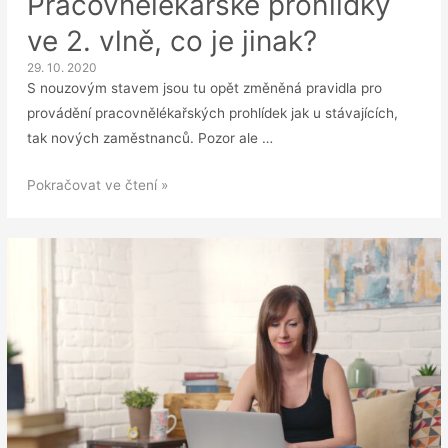
Pracovnělékařské prohlídky
ve 2. vlně, co je jinak?
29. 10. 2020
S nouzovým stavem jsou tu opět změněná pravidla pro
provádění pracovnělékařských prohlídek jak u stávajících,
tak nových zaměstnanců. Pozor ale …
Pracovnělékařské
Pokračovat ve čtení »
prohlídky
ve
2.
vlně,
co
je
jinak?