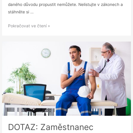
daného důvodu propustit nemůžete. Nelistujte v zákonech a
stáhněte si …
VZOR:
Pokračovat ve čtení »
Přehled
výpovědních
důvodů
a
zákazů
výpovědi
DOTAZ: Zaměstnanec