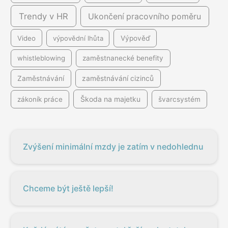
Trendy v HR
Ukončení pracovního poměru
Video
výpovědní lhůta
Výpověď
whistleblowing
zaměstnanecké benefity
Zaměstnávání
zaměstnávání cizinců
Škoda na majetku
zákoník práce
švarcsystém
Zvýšení minimální mzdy je zatím v nedohlednu
Chceme být ještě lepší!