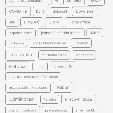
BOZP
benefity
agenturní zaměstnávání
AI
COVID-19
Dovolená
Daně
dohodáři
GDPR
DPP/DPČ
Home office
DPP
inspekce práce
jednotné měsíční hlášení
JMHZ
Kontroly
judikatura
konsolidační balíček
Legislativa
minimální mzda
Monitoring
Motivace
Novela ZP
mzda
novela zákona o zaměstnanosti
Nábor
novela zákoníku práce
Odměňování
Pracovní doba
Pojistné
pracovní smlouva
práce přesčas
směrnice EU