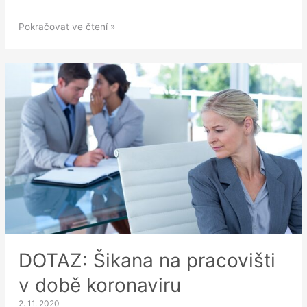
Práva
Pokračovat ve čtení »
a
povinnosti
zaměstnavatelů
při
zaměstnávání
osob
se
zdravotním
postižením
DOTAZ: Šikana na pracovišti
v době koronaviru
2. 11. 2020