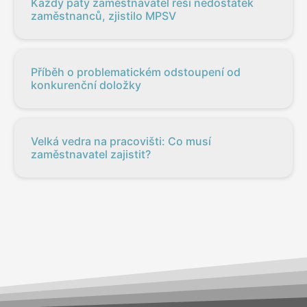
Každý pátý zaměstnavatel řeší nedostatek
zaměstnanců, zjistilo MPSV
Příběh o problematickém odstoupení od
konkurenční doložky
Velká vedra na pracovišti: Co musí
zaměstnavatel zajistit?