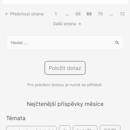
volno
při
Stránkování
←
Předchozí strana
1
…
68
69
70
…
72
poskytování
příspěvků
dlouhodobé
Další strana
→
péče
V
y
h
l
Položit dotaz
e
d
Pro položení dotazu je nutné se přihlásit.
á
v
á
Nejčtenější příspěvky měsíce
n
Témata
í