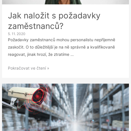
Jak naložit s požadavky
zaměstnanců?
5. 11. 2020
Požadavky zaměstnanců mohou personalistu nepříjemně
zaskočit. O to důležitější je na ně správně a kvalifikovaně
reagovat, jinak hrozí, že ztratíme …
Jak
Pokračovat ve čtení »
naložit
s
požadavky
zaměstnanců?