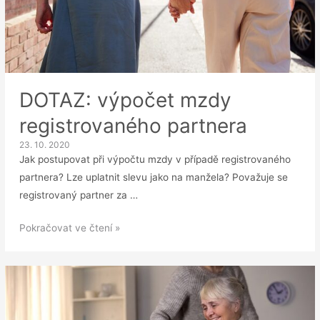
DOTAZ: výpočet mzdy
registrovaného partnera
23. 10. 2020
Jak postupovat při výpočtu mzdy v případě registrovaného
partnera? Lze uplatnit slevu jako na manžela? Považuje se
registrovaný partner za …
DOTAZ:
Pokračovat ve čtení »
výpočet
mzdy
registrovaného
partnera