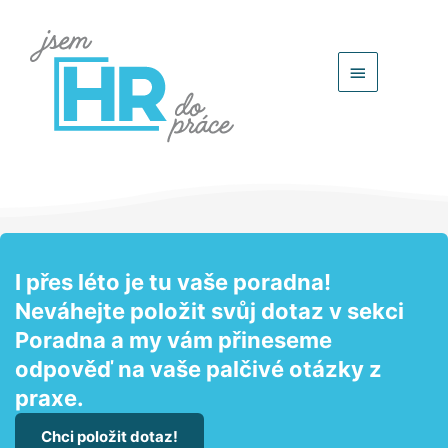
Hlavní
menu
I přes léto je tu vaše poradna!
Neváhejte položit svůj dotaz v sekci
Poradna a my vám přineseme
odpověď na vaše palčivé otázky z
praxe.
Chci položit dotaz!