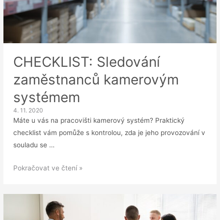
CHECKLIST: Sledování
zaměstnanců kamerovým
systémem
4. 11. 2020
Máte u vás na pracovišti kamerový systém? Praktický
checklist vám pomůže s kontrolou, zda je jeho provozování v
souladu se …
CHECKLIST:
Pokračovat ve čtení »
Sledování
zaměstnanců
kamerovým
systémem