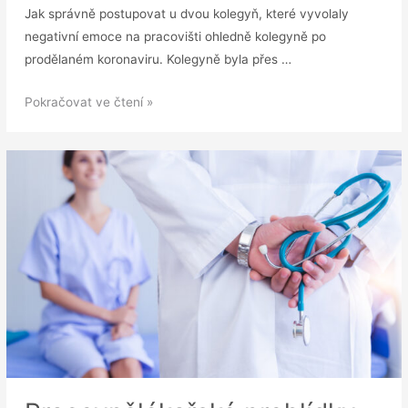
Jak správně postupovat u dvou kolegyň, které vyvolaly
negativní emoce na pracovišti ohledně kolegyně po
prodělaném koronaviru. Kolegyně byla přes …
DOTAZ:
Pokračovat ve čtení »
Šikana
na
pracovišti
v
době
koronaviru