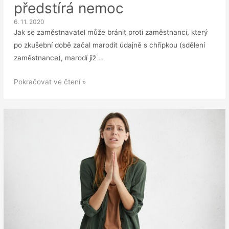
předstírá nemoc
6. 11. 2020
Jak se zaměstnavatel může bránit proti zaměstnanci, který
po zkušební době začal marodit údajně s chřipkou (sdělení
zaměstnance), marodí již …
DOTAZ:
Pokračovat ve čtení »
Zaměstnanec
předstírá
nemoc