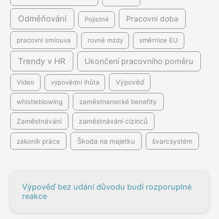
Odměňování
Pracovní doba
Pojistné
pracovní smlouva
rovné mzdy
směrnice EU
Trendy v HR
Ukončení pracovního poměru
Video
výpovědní lhůta
Výpověď
whistleblowing
zaměstnanecké benefity
Zaměstnávání
zaměstnávání cizinců
Škoda na majetku
zákoník práce
švarcsystém
Výpověď bez udání důvodu budí rozporuplné
reakce