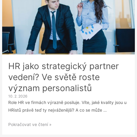
HR jako strategický partner
vedení? Ve světě roste
význam personalistů
10. 2. 2026
Role HR ve firmách výrazně posiluje. Víte, jaké kvality jsou u
HRistů právě teď ty nejváženější? A co se může …
HR
Pokračovat ve čtení »
jako