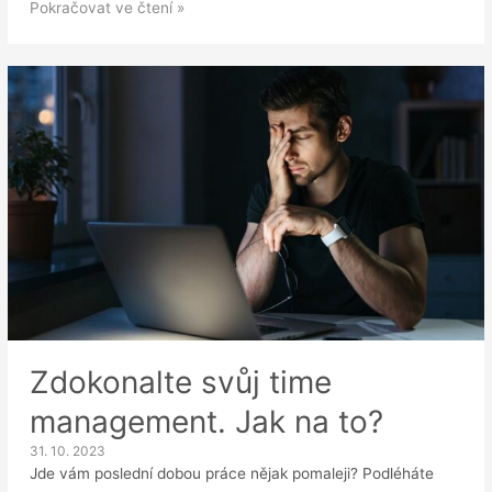
Konec
Pokračovat ve čtení »
roku
=
čas
na
hodnocení
zaměstnanců
Zdokonalte svůj time
management. Jak na to?
31. 10. 2023
Jde vám poslední dobou práce nějak pomaleji? Podléháte