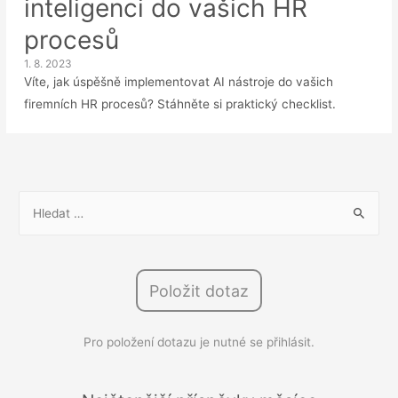
inteligenci do vašich HR
procesů
1. 8. 2023
Víte, jak úspěšně implementovat AI nástroje do vašich
firemních HR procesů? Stáhněte si praktický checklist.
V
y
h
l
Položit dotaz
e
d
Pro položení dotazu je nutné se přihlásit.
á
v
á