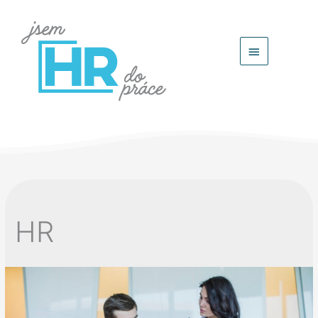
Hlavní
menu
HR