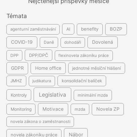
Nejčtenější příspěvky měsíce
n
Témata
í
BOZP
benefity
agenturní zaměstnávání
AI
COVID-19
Dovolená
Daně
dohodáři
DPP/DPČ
DPP
flexinovela zákoníku práce
GDPR
Home office
jednotné měsíční hlášení
JMHZ
judikatura
konsolidační balíček
Legislativa
Kontroly
minimální mzda
Motivace
Novela ZP
Monitoring
mzda
novela zákona o zaměstnanosti
Nábor
novela zákoníku práce