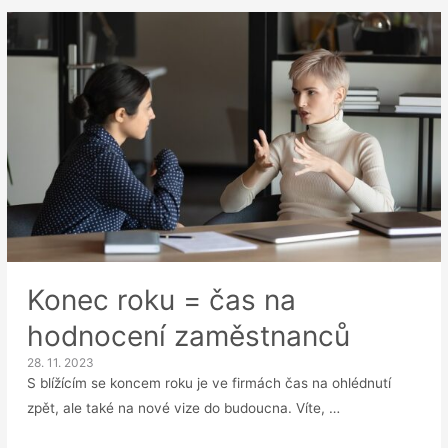
strategický
partner
vedení?
Ve
světě
roste
význam
personalistů
Konec roku = čas na
hodnocení zaměstnanců
28. 11. 2023
S blížícím se koncem roku je ve firmách čas na ohlédnutí
zpět, ale také na nové vize do budoucna. Víte, …