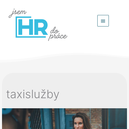
Hlavní
menu
taxislužby