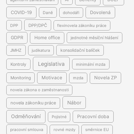
COVID-19
Dovolená
Daně
dohodáři
DPP/DPČ
DPP
flexinovela zákoníku práce
GDPR
Home office
jednotné měsíční hlášení
JMHZ
judikatura
konsolidační balíček
Legislativa
Kontroly
minimální mzda
Motivace
Novela ZP
Monitoring
mzda
novela zákona o zaměstnanosti
Nábor
novela zákoníku práce
Odměňování
Pracovní doba
Pojistné
pracovní smlouva
rovné mzdy
směrnice EU