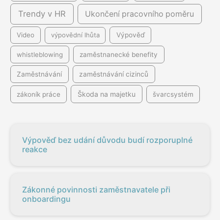
Trendy v HR
Ukončení pracovního poměru
Video
výpovědní lhůta
Výpověď
whistleblowing
zaměstnanecké benefity
Zaměstnávání
zaměstnávání cizinců
Škoda na majetku
zákoník práce
švarcsystém
Výpověď bez udání důvodu budí rozporuplné
reakce
Zákonné povinnosti zaměstnavatele při
onboardingu