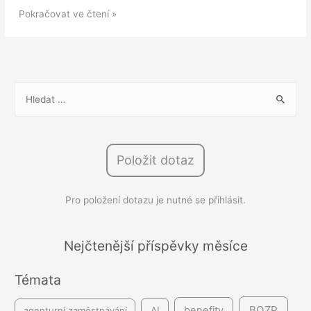
Změny
Pokračovat ve čtení »
v
zaměstnávání
přes
digitální
V
platformy:
y
Podle
h
inspekce
l
práce
Položit dotaz
e
se
d
jedná
Pro položení dotazu je nutné se přihlásit.
á
o
ukázkový
v
švarcsystém
á
Nejčtenější příspěvky měsíce
n
Témata
í
BOZP
benefity
agenturní zaměstnávání
AI