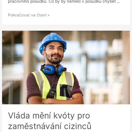
pracovního posudku. Co by by nemělo v posudku chybět …
Pracovní
Pokračovat ve čtení »
posudek:
má
na
něj
zaměstnanec
právo?
Vláda mění kvóty pro
zaměstnávání cizinců