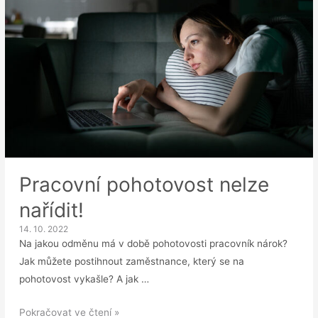
pracovních
neschopností
za
rok
Pracovní pohotovost nelze
nařídit!
14. 10. 2022
Na jakou odměnu má v době pohotovosti pracovník nárok?
Jak můžete postihnout zaměstnance, který se na
pohotovost vykašle? A jak …
Pracovní
Pokračovat ve čtení »