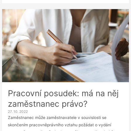
způsobí
škodu
zákazníkovi:
Kdo
ji
uhradí?
Pracovní posudek: má na něj
zaměstnanec právo?
27. 10. 2022
Zaměstnanec může zaměstnavatele v souvislosti se
skončením pracovně­právního vztahu požádat o vydání