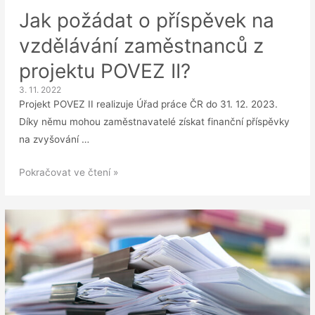
Jak požádat o příspěvek na
vzdělávání zaměstnanců z
projektu POVEZ II?
3. 11. 2022
Projekt POVEZ II realizuje Úřad práce ČR do 31. 12. 2023.
Díky němu mohou zaměstnavatelé získat finanční příspěvky
na zvyšování …
Jak
Pokračovat ve čtení »
požádat
o
příspěvek
na
vzdělávání
zaměstnanců
z
projektu