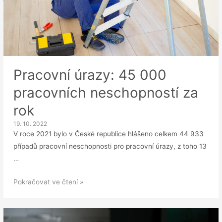
Pracovní úrazy: 45 000
pracovních neschopností za
rok
19. 10. 2022
V roce 2021 bylo v České republice hlášeno celkem 44 933
případů pracovní neschopnosti pro pracovní úrazy, z toho 13
…
Pracovní
Pokračovat ve čtení »
úrazy:
45
000