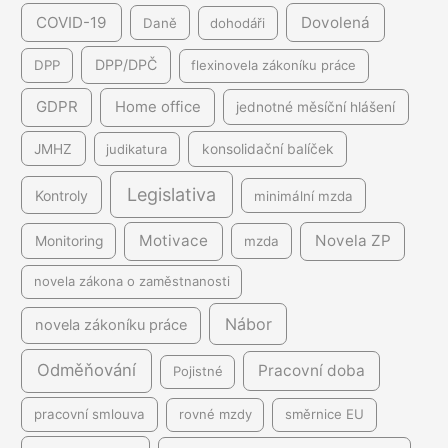
COVID-19
Dovolená
Daně
dohodáři
DPP/DPČ
DPP
flexinovela zákoníku práce
GDPR
Home office
jednotné měsíční hlášení
JMHZ
judikatura
konsolidační balíček
Legislativa
Kontroly
minimální mzda
Motivace
Novela ZP
Monitoring
mzda
novela zákona o zaměstnanosti
Nábor
novela zákoníku práce
Odměňování
Pracovní doba
Pojistné
pracovní smlouva
rovné mzdy
směrnice EU