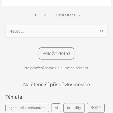
pohotovost
nelze
Stránkování
1
2
Další strana
→
nařídit!
příspěvků
V
y
h
l
Položit dotaz
e
d
Pro položení dotazu je nutné se přihlásit.
á
v
á
Nejčtenější příspěvky měsíce
n
Témata
í
BOZP
benefity
agenturní zaměstnávání
AI