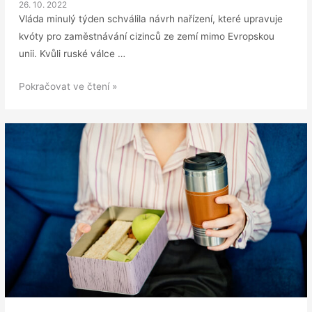
26. 10. 2022
Vláda minulý týden schválila návrh nařízení, které upravuje
kvóty pro zaměstnávání cizinců ze zemí mimo Evropskou
unii. Kvůli ruské válce …
Vláda
Pokračovat ve čtení »
mění
kvóty
pro
zaměstnávání
cizinců