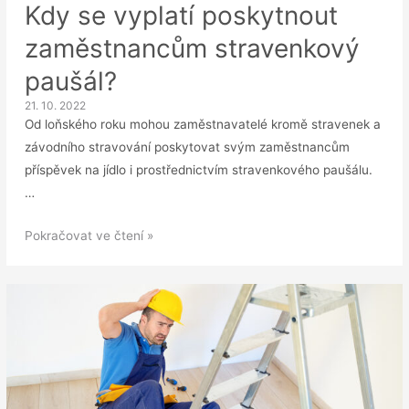
Kdy se vyplatí poskytnout
zaměstnancům stravenkový
paušál?
21. 10. 2022
Od loňského roku mohou zaměstnavatelé kromě stravenek a
závodního stravování poskytovat svým zaměstnancům
příspěvek na jídlo i prostřednictvím stravenkového paušálu.
…
Kdy
Pokračovat ve čtení »
se
vyplatí
poskytnout
zaměstnancům
stravenkový
paušál?