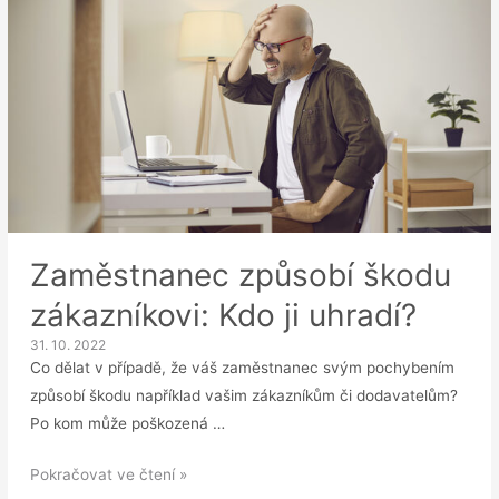
ZP:
Více
povinností
v
kratším
termínu!
Zaměstnanec způsobí škodu
zákazníkovi: Kdo ji uhradí?
31. 10. 2022
Co dělat v případě, že váš zaměstnanec svým pochybením
způsobí škodu například vašim zákazníkům či dodavatelům?
Po kom může poškozená …
Zaměstnanec
Pokračovat ve čtení »