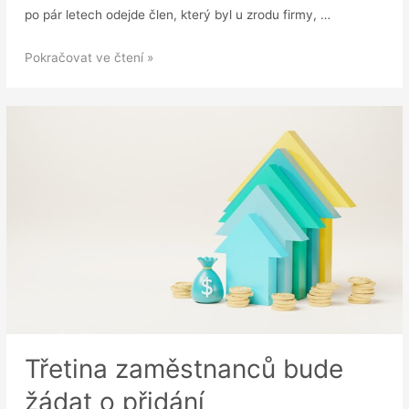
po pár letech odejde člen, který byl u zrodu firmy, …
Jak
Pokračovat ve čtení »
nepodcenit
offboarding
klíčového
zaměstnance?
Třetina zaměstnanců bude
žádat o přidání