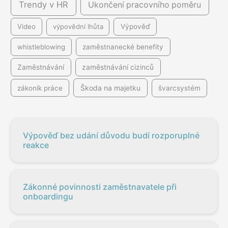
Trendy v HR
Ukončení pracovního poměru
Video
výpovědní lhůta
Výpověď
whistleblowing
zaměstnanecké benefity
Zaměstnávání
zaměstnávání cizinců
Škoda na majetku
zákoník práce
švarcsystém
Výpověď bez udání důvodu budí rozporuplné
reakce
Zákonné povinnosti zaměstnavatele při
onboardingu