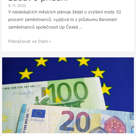
9. 11. 2022
V následujících měsících plánuje žádat o zvýšení mzdy 32
procent zaměstnanců, vyplývá to z průzkumu Barometr
zaměstnanců společnosti Up Česká …
Třetina
Pokračovat ve čtení »
zaměstnanců
bude
žádat
o
přidání