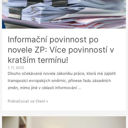
POVEZ
II?
Informační povinnost po
novele ZP: Více povinností v
kratším termínu!
1. 11. 2022
Dlouho očekávaná novela zákoníku práce, která má zajistit
transpozici evropských směrnic, přinese řadu zásadních
změn, mimo jiné v oblasti informování …
Informační
Pokračovat ve čtení »
povinnost
po
novele